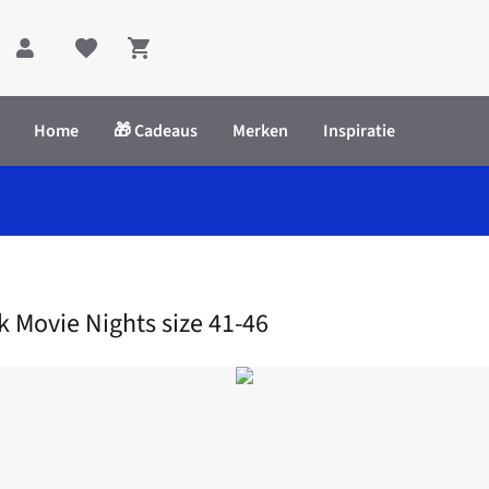
Shopping cart
Home
🎁 Cadeaus
Merken
Inspiratie
 Giftpack Movie Nights size 41-46
 Movie Nights size 41-46