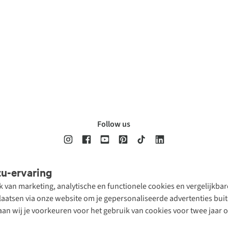
Follow us
tu-ervaring
Disclaimer
Privacy Policy
Algemene voorwaarden
Cookie Policy
ik van marketing, analytische en functionele cookies en vergelijkb
atsen via onze website om je gepersonaliseerde advertenties buite
aan wij je voorkeuren voor het gebruik van cookies voor twee jaar 