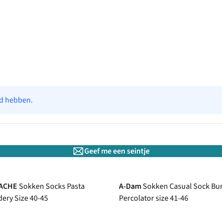
ad hebben.
Geef me een seintje
TACHE
Sokken Socks Pasta
A-Dam
Sokken Casual Sock Bu
ery Size 40-45
Percolator size 41-46