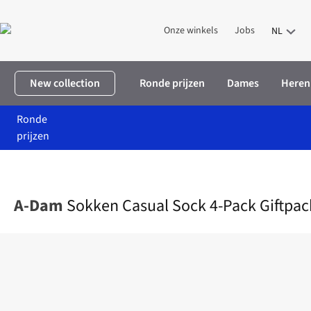
Onze winkels
Jobs
NL
New collection
Ronde prijzen
Dames
Heren
Ronde
prijzen
Home
Heren
Accessoires
Sokken
Sokken Casual Sock 4-Pack
A-Dam
Sokken Casual Sock 4-Pack Giftpack