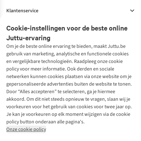
Klantenservice
Veelgestelde vragen
Cookie-instellingen voor de beste online
Onze diensten
Bestellen
Juttu-ervaring
Betalen
Tweedehands - ReJUsed
Om je de beste online ervaring te bieden, maakt Juttu.be
Juttu
10% studentenkorting
Kledingatelier
gebruik van marketing, analytische en functionele cookies
Klarna - achteraf betalen
Personal shopping
Over ons
en vergelijkbare technologieën. Raadpleeg onze cookie
Levering
Merken
Textielbox
Juttu Friends
policy voor meer informatie. Ook derden en sociale
Retourneren
Events / workshops
Inspiratie
netwerken kunnen cookies plaatsen via onze website om je
Nathalie Vleeschouwer
Bestelling herroepen
Werken bij Juttu
gepersonaliseerde advertenties buiten de website te tonen.
Selected dames
Garantie
Meld je aan voor de nieuwsbrief
Onze winkels
Door “Alles accepteren” te selecteren, ga je hiermee
HKLiving
Contact
akkoord. Om dit niet steeds opnieuw te vragen, slaan wij je
De wereld van Juttu
Dickies
Follow us
voorkeuren voor het gebruik van cookies voor twee jaar op.
Verantwoord ondernemen
Sessùn
Je kan je voorkeuren op elk moment wijzigen via de cookie
Toegankelijkheidsverklaring
Strom
policy button onderaan alle pagina's.
O My Bag
Onze cookie policy
Revolution
Disclaimer
Privacy Policy
Algemene voorwaarden
YAS