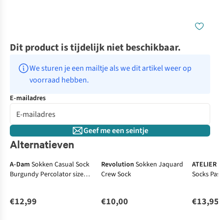
Dit product is tijdelijk niet beschikbaar.
We sturen je een mailtje als we dit artikel weer op 
voorraad hebben.
E-mailadres
Geef me een seintje
Alternatieven
A-Dam
Sokken Casual Sock
Revolution
Sokken Jaquard
ATELIER 
Burgundy Percolator size
Crew Sock
Socks Pas
41-46
Embroider
€12,99
€10,00
€13,95