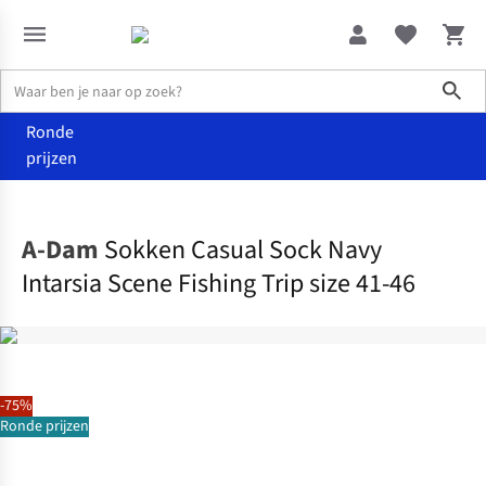
Sho
Ronde
prijzen
Accessoires
Sokken
A-Dam
Sokken Casual Sock Navy
Intarsia Scene Fishing Trip size 41-46
-75%
Ronde prijzen