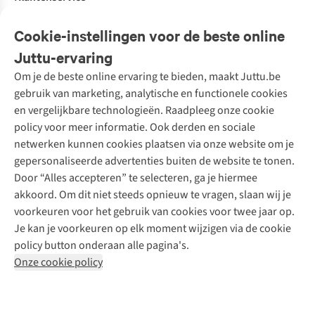
Veelgestelde vragen
Cookie-instellingen voor de beste online
Onze diensten
Bestellen
Juttu-ervaring
Betalen
Tweedehands - ReJUsed
Om je de beste online ervaring te bieden, maakt Juttu.be
Juttu
10% studentenkorting
Kledingatelier
gebruik van marketing, analytische en functionele cookies
Klarna - achteraf betalen
Personal shopping
Over ons
en vergelijkbare technologieën. Raadpleeg onze cookie
Levering
Merken
Textielbox
Juttu Friends
policy voor meer informatie. Ook derden en sociale
Retourneren
Events / workshops
Inspiratie
netwerken kunnen cookies plaatsen via onze website om je
Nathalie Vleeschouwer
Bestelling herroepen
Werken bij Juttu
gepersonaliseerde advertenties buiten de website te tonen.
Selected dames
Garantie
Meld je aan voor de nieuwsbrief
Onze winkels
Door “Alles accepteren” te selecteren, ga je hiermee
HKLiving
Contact
akkoord. Om dit niet steeds opnieuw te vragen, slaan wij je
De wereld van Juttu
Dickies
Follow us
voorkeuren voor het gebruik van cookies voor twee jaar op.
Verantwoord ondernemen
Sessùn
Je kan je voorkeuren op elk moment wijzigen via de cookie
Toegankelijkheidsverklaring
Strom
policy button onderaan alle pagina's.
O My Bag
Onze cookie policy
Revolution
Disclaimer
Privacy Policy
Algemene voorwaarden
YAS
Cookie Policy
Four Roses