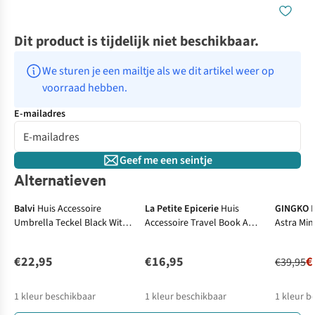
Dit product is tijdelijk niet beschikbaar.
We sturen je een mailtje als we dit artikel weer op 
voorraad hebben.
E-mailadres
Geef me een seintje
Alternatieven
-50%
Balvi
Huis Accessoire
La Petite Epicerie
Huis
GINGKO
Umbrella Teckel Black With
Accessoire Travel Book A
Astra Min
Cover Nylon
Aquareller - Nature
€22,95
€16,95
€
€39,95
1
kleur beschikbaar
1
kleur beschikbaar
1
kleur b