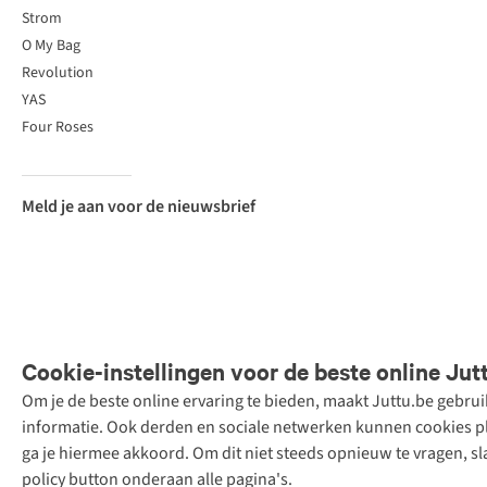
Strom
O My Bag
Revolution
YAS
Four Roses
Meld je aan voor de nieuwsbrief
Cookie-instellingen voor de beste online Jut
Om je de beste online ervaring te bieden, maakt Juttu.be gebru
Retail Concepts
informatie. Ook derden en sociale netwerken kunnen cookies pla
N.V.,
ga je hiermee akkoord. Om dit niet steeds opnieuw te vragen, sl
Smallandlaan
policy button onderaan alle pagina's.