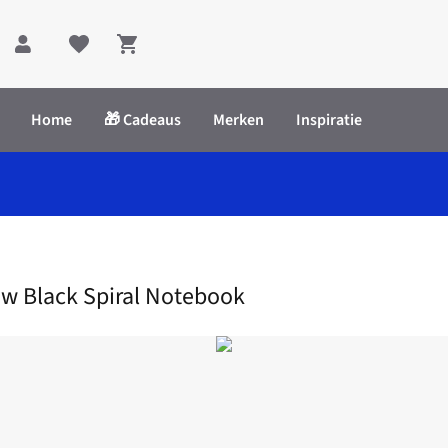
Shopping cart
Home
🎁 Cadeaus
Merken
Inspiratie
tripes New Black Spiral Notebook
ew Black Spiral Notebook