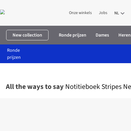
Onze winkels
Jobs
NL
New collection
Ronde prijzen
Dames
Heren
Ronde
prijzen
Home
Cadeaus
Op budget
cadeaus onder 10
Notitieboek S
All the ways to say
Notitieboek Stripes N