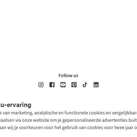
Follow us
tu-ervaring
Disclaimer
Privacy Policy
Algemene voorwaarden
Cookie Policy
ik van marketing, analytische en functionele cookies en vergelijkb
atsen via onze website om je gepersonaliseerde advertenties buite
aan wij je voorkeuren voor het gebruik van cookies voor twee jaar 