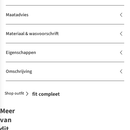
Maatadvies
Materiaal & wasvoorschrift
Eigenschappen
Omschrijving
Shop outfit
Maak je outfit compleet
Meer
van
dit