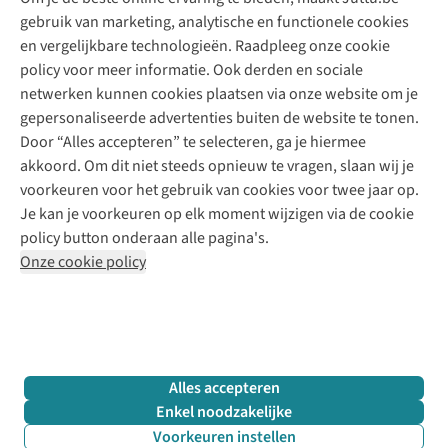
10% studentenkorting
Kledingatelier
gebruik van marketing, analytische en functionele cookies
Klarna - achteraf betalen
Personal shopping
Over ons
en vergelijkbare technologieën. Raadpleeg onze cookie
Levering
Merken
Textielbox
Juttu Friends
policy voor meer informatie. Ook derden en sociale
Retourneren
Events / workshops
Inspiratie
netwerken kunnen cookies plaatsen via onze website om je
Nathalie Vleeschouwer
Bestelling herroepen
Werken bij Juttu
gepersonaliseerde advertenties buiten de website te tonen.
Selected dames
Garantie
Meld je aan voor de nieuwsbrief
Onze winkels
Door “Alles accepteren” te selecteren, ga je hiermee
HKLiving
Contact
akkoord. Om dit niet steeds opnieuw te vragen, slaan wij je
De wereld van Juttu
Dickies
Follow us
voorkeuren voor het gebruik van cookies voor twee jaar op.
Verantwoord ondernemen
Sessùn
Je kan je voorkeuren op elk moment wijzigen via de cookie
Toegankelijkheidsverklaring
Strom
policy button onderaan alle pagina's.
O My Bag
Onze cookie policy
Revolution
Disclaimer
Privacy Policy
Algemene voorwaarden
YAS
Cookie Policy
Four Roses
Retail Concepts N.V.,
Smallandlaan 9,
2660 Hoboken
team@juttu.be
+32 (0)3 828 30 15
Alles accepteren
BTW BE 0416.762.280
Enkel noodzakelijke
Voorkeuren instellen