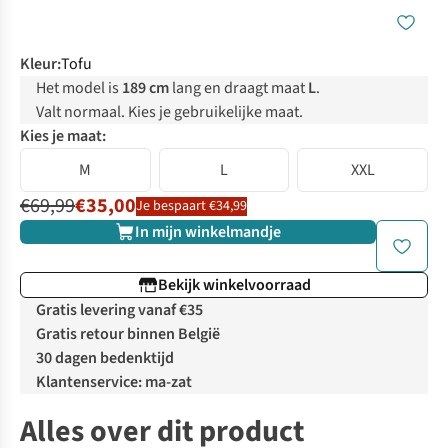
Kleur
:
Tofu
Het model is
189 cm
lang en draagt maat
L
.
Valt normaal. Kies je gebruikelijke maat.
Kies je maat:
M
L
XXL
€69,99
€35,00
Je bespaart €34,99
In mijn winkelmandje
Bekijk winkelvoorraad
Gratis levering vanaf €35
Gratis retour binnen België
30 dagen bedenktijd
Klantenservice: ma-zat
Alles over dit product