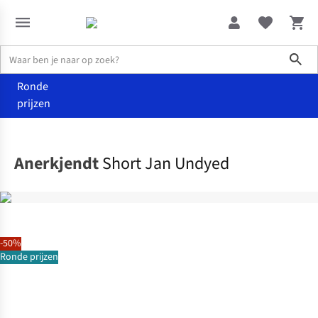
Sho
Ronde
prijzen
Kleding
Shorts
Anerkjendt
Short Jan Undyed
-50%
Ronde prijzen