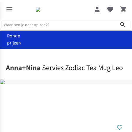
Sho
Ronde
prijzen
Wonen
Keuken
Anna+Nina
Servies Zodiac Tea Mug Leo