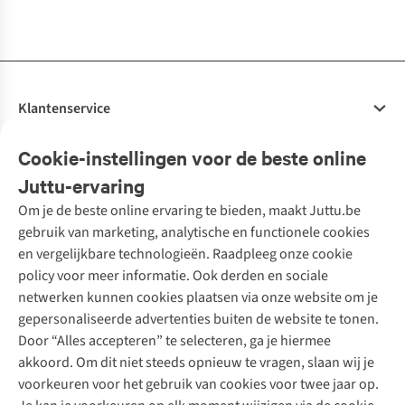
beschikbaar
beschikbaar
beschikbaar
beschikbaar
beschikbaar
beschikbaar
Klantenservice
Veelgestelde vragen
Cookie-instellingen voor de beste online
Onze diensten
Bestellen
Juttu-ervaring
Betalen
Tweedehands - ReJUsed
Om je de beste online ervaring te bieden, maakt Juttu.be
Juttu
10% studentenkorting
Kledingatelier
gebruik van marketing, analytische en functionele cookies
Klarna - achteraf betalen
Personal shopping
Over ons
en vergelijkbare technologieën. Raadpleeg onze cookie
Levering
Merken
Textielbox
Juttu Friends
policy voor meer informatie. Ook derden en sociale
Retourneren
Events / workshops
Inspiratie
netwerken kunnen cookies plaatsen via onze website om je
Nathalie Vleeschouwer
Bestelling herroepen
Werken bij Juttu
gepersonaliseerde advertenties buiten de website te tonen.
Selected dames
Garantie
Meld je aan voor de nieuwsbrief
Onze winkels
Door “Alles accepteren” te selecteren, ga je hiermee
HKLiving
Contact
akkoord. Om dit niet steeds opnieuw te vragen, slaan wij je
De wereld van Juttu
Dickies
Follow us
voorkeuren voor het gebruik van cookies voor twee jaar op.
Verantwoord ondernemen
Sessùn