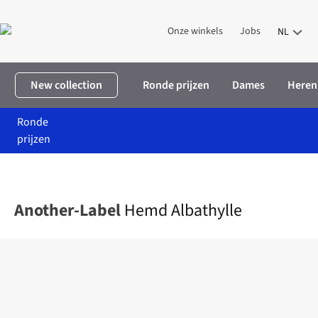
Onze winkels
Jobs
NL
New collection
Ronde prijzen
Dames
Heren
Ronde
prijzen
Home
Dames
Kleding
Hemden & blouses
Hemd Albathylle
Another-Label
Hemd Albathylle