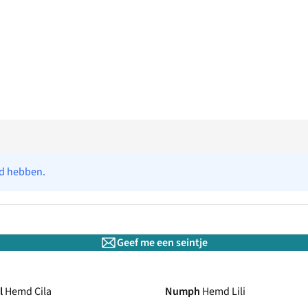
ad hebben.
Geef me een seintje
l
Hemd Cila
Numph
Hemd Lili