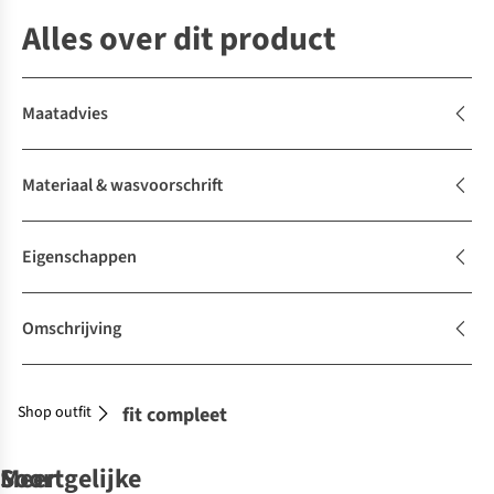
Alles over dit product
Maatadvies
Materiaal & wasvoorschrift
Eigenschappen
Omschrijving
Shop outfit
Maak je outfit compleet
Soortgelijke
Meer