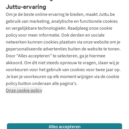
Bestellen
Juttu-ervaring
Betalen
Tweedehands - ReJUsed
Om je de beste online ervaring te bieden, maakt Juttu.be
Juttu
10% studentenkorting
Kledingatelier
gebruik van marketing, analytische en functionele cookies
Klarna - achteraf betalen
Personal shopping
Over ons
en vergelijkbare technologieën. Raadpleeg onze cookie
Levering
Merken
Textielbox
Juttu Friends
policy voor meer informatie. Ook derden en sociale
Retourneren
Events / workshops
Inspiratie
netwerken kunnen cookies plaatsen via onze website om je
Nathalie Vleeschouwer
Bestelling herroepen
Werken bij Juttu
gepersonaliseerde advertenties buiten de website te tonen.
Selected dames
Garantie
Meld je aan voor de nieuwsbrief
Onze winkels
Door “Alles accepteren” te selecteren, ga je hiermee
HKLiving
Contact
akkoord. Om dit niet steeds opnieuw te vragen, slaan wij je
De wereld van Juttu
Dickies
Follow us
voorkeuren voor het gebruik van cookies voor twee jaar op.
Verantwoord ondernemen
Sessùn
Je kan je voorkeuren op elk moment wijzigen via de cookie
Toegankelijkheidsverklaring
Strom
policy button onderaan alle pagina's.
O My Bag
Onze cookie policy
Revolution
Disclaimer
Privacy Policy
Algemene voorwaarden
YAS
Cookie Policy
Four Roses
Retail Concepts N.V.,
Smallandlaan 9,
2660 Hoboken
team@juttu.be
+32 (0)3 828 30 15
Alles accepteren