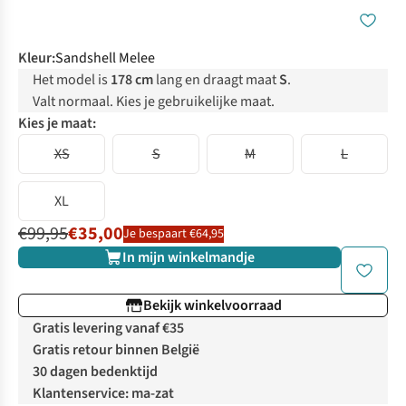
Kleur
:
Sandshell Melee
Het model is
178 cm
lang en draagt maat
S
.
Valt normaal. Kies je gebruikelijke maat.
Kies je maat:
XS
S
M
L
XL
€99,95
€35,00
Je bespaart €64,95
In mijn winkelmandje
Bekijk winkelvoorraad
Gratis levering vanaf €35
Gratis retour binnen België
30 dagen bedenktijd
Klantenservice: ma-zat