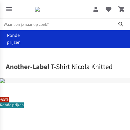
Sho
Ronde
prijzen
Kleding
T-shirts & tops
Another-Label
T-Shirt Nicola Knitted
-65%
Ronde prijzen