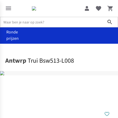
Sho
Ronde
prijzen
Kleding
Truien & cardigans
Antwrp
Trui Bsw513-L008