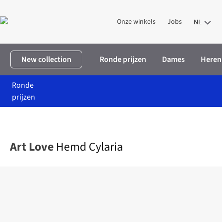
Onze winkels
Jobs
NL
New collection
Ronde prijzen
Dames
Heren
Ronde
prijzen
Home
Dames
Kleding
Hemden & blouses
Hemd Cylaria
Art Love
Hemd Cylaria