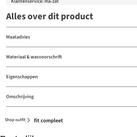
Klantenservice: ma-zat
Alles over dit product
Maatadvies
Materiaal & wasvoorschrift
Eigenschappen
Omschrijving
Shop outfit
Maak je outfit compleet