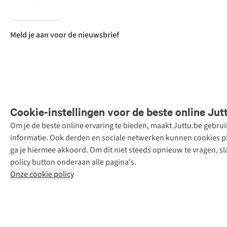
Meld je aan voor de nieuwsbrief
Cookie-instellingen voor de beste online Jut
Om je de beste online ervaring te bieden, maakt Juttu.be gebru
Retail Concepts
informatie. Ook derden en sociale netwerken kunnen cookies pla
N.V.,
ga je hiermee akkoord. Om dit niet steeds opnieuw te vragen, sl
Smallandlaan
policy button onderaan alle pagina's.
9, 2660
Onze cookie policy
Hoboken
+32 (0)3 828
30 15
team@juttu.be