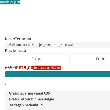
Ronde prijzen
Kleur
:
Terracota
Valt normaal. Kies je gebruikelijke maat.
Kies je maat:
EU 34
EU 36
€55,00
€25,00
Je bespaart €30,00
Gratis levering vanaf €35
Gratis retour binnen België
30 dagen bedenktijd