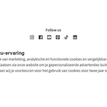
Follow us
tu-ervaring
Disclaimer
Privacy Policy
Algemene voorwaarden
Cookie Policy
ik van marketing, analytische en functionele cookies en vergelijkb
atsen via onze website om je gepersonaliseerde advertenties buite
aan wij je voorkeuren voor het gebruik van cookies voor twee jaar 