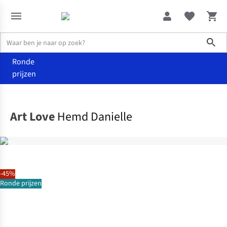
Sho
Ronde
prijzen
Kleding
Hemden & blouses
Art Love
Hemd Danielle
-45%
Ronde prijzen