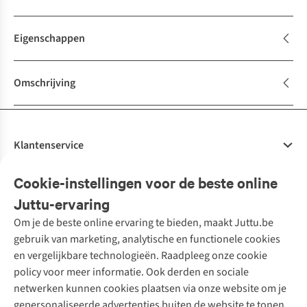
Eigenschappen
Omschrijving
Klantenservice
Veelgestelde vragen
Cookie-instellingen voor de beste online
Onze diensten
Bestellen
Juttu-ervaring
Betalen
Tweedehands - ReJUsed
Om je de beste online ervaring te bieden, maakt Juttu.be
Juttu
10% studentenkorting
Kledingatelier
gebruik van marketing, analytische en functionele cookies
Klarna - achteraf betalen
Personal shopping
Over ons
en vergelijkbare technologieën. Raadpleeg onze cookie
Levering
Merken
Textielbox
Juttu Friends
policy voor meer informatie. Ook derden en sociale
Retourneren
Events / workshops
Inspiratie
netwerken kunnen cookies plaatsen via onze website om je
Nathalie Vleeschouwer
Bestelling herroepen
Werken bij Juttu
gepersonaliseerde advertenties buiten de website te tonen.