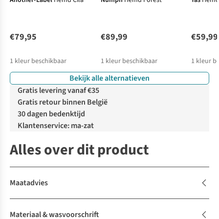
Another-Label
Hemd Cila
Numph
Hemd Forest
Yas
Hemd
€79,95
€89,99
€59,99
1
kleur beschikbaar
1
kleur beschikbaar
1
kleur b
Bekijk alle alternatieven
Gratis levering vanaf €35
Gratis retour binnen België
30 dagen bedenktijd
Klantenservice: ma-zat
Alles over dit product
Maatadvies
Materiaal & wasvoorschrift