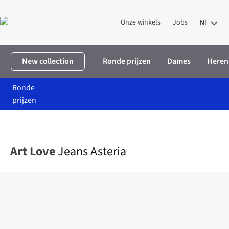
Onze winkels
Jobs
NL
New collection
Ronde prijzen
Dames
Heren
Ronde
prijzen
Home
Dames
Kleding
Broeken
Jeans Asteria
Art Love
Jeans Asteria