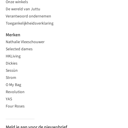
Onze winkels
De wereld van Juttu
Verantwoord ondernemen
Toegankelijkheidsverklaring
Merken
Nathalie Vleeschouwer
Selected dames
HKLiving
Dickies
Sessùn
Strom
O My Bag
Revolution
YAS
Four Roses
Meld je aan voor de nieuwsbrief