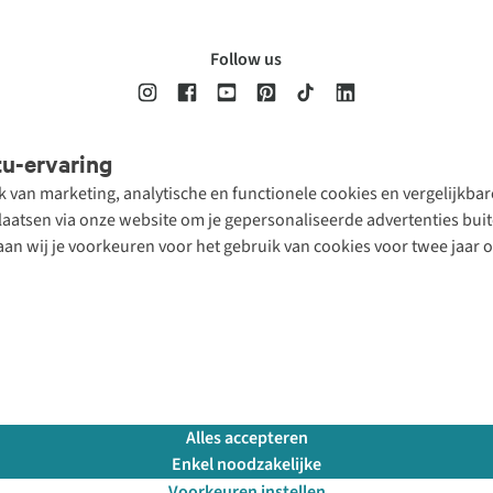
Follow us
tu-ervaring
Disclaimer
Privacy Policy
Algemene voorwaarden
Cookie Policy
ik van marketing, analytische en functionele cookies en vergelijkb
atsen via onze website om je gepersonaliseerde advertenties buite
aan wij je voorkeuren voor het gebruik van cookies voor twee jaar 
Alles accepteren
Enkel noodzakelijke
Voorkeuren instellen