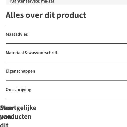
Klantenservice: ma-zat
Alles over dit product
Maatadvies
Materiaal & wasvoorschrift
Eigenschappen
Omschrijving
Soortgelijke
Meer
producten
van
Just arrived
dit