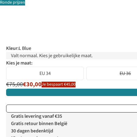
Ronde prijzen
Kleur
:
L Blue
Valt normaal. Kies je gebruikelijke maat.
Kies je maat:
EU 34
EU 36
€75,00
€30,00
Je bespaart €45,00
Gratis levering vanaf €35
Gratis retour binnen België
30 dagen bedenktijd