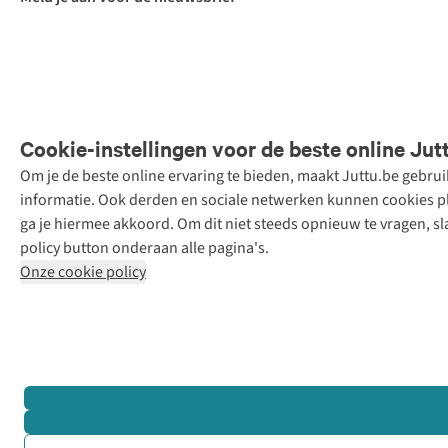
Cookie-instellingen voor de beste online Jut
Om je de beste online ervaring te bieden, maakt Juttu.be gebru
Retail Concepts
informatie. Ook derden en sociale netwerken kunnen cookies pla
N.V.,
ga je hiermee akkoord. Om dit niet steeds opnieuw te vragen, sl
Smallandlaan
policy button onderaan alle pagina's.
9, 2660
Onze cookie policy
Hoboken
+32 (0)3 828
30 15
team@juttu.be
BTW BE
0416.762.280