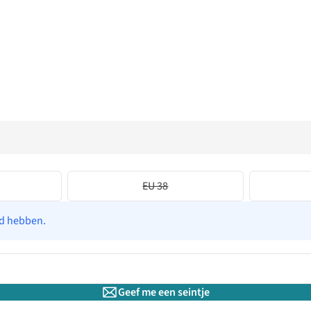
EU 38
ad hebben.
Geef me een seintje