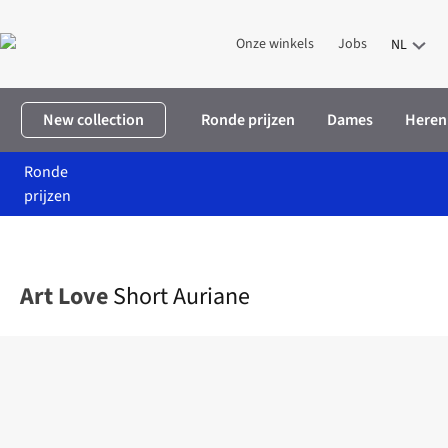
Onze winkels
Jobs
NL
New collection
Ronde prijzen
Dames
Heren
Ronde
prijzen
Home
Dames
Kleding
Shorts
Short Auriane
Art Love
Short Auriane