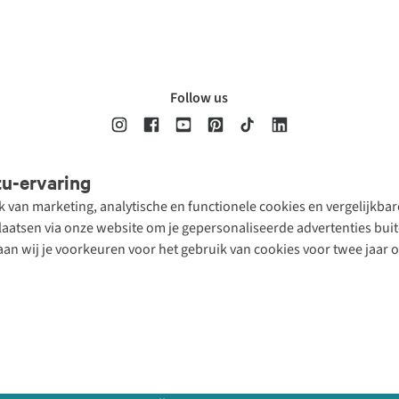
Follow us
tu-ervaring
Disclaimer
Privacy Policy
Algemene voorwaarden
Cookie Policy
ik van marketing, analytische en functionele cookies en vergelijkb
atsen via onze website om je gepersonaliseerde advertenties buite
aan wij je voorkeuren voor het gebruik van cookies voor twee jaar 