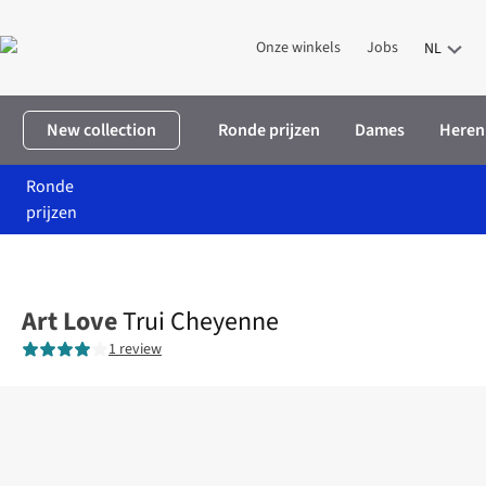
Onze winkels
Jobs
NL
New collection
Ronde prijzen
Dames
Heren
Ronde
prijzen
Home
Dames
Kleding
Truien & cardigans
Trui Cheyenne
Art Love
Trui Cheyenne
1 review