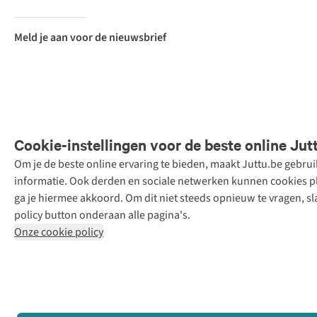
Meld je aan voor de nieuwsbrief
Cookie-instellingen voor de beste online Jut
Om je de beste online ervaring te bieden, maakt Juttu.be gebru
Retail Concepts
informatie. Ook derden en sociale netwerken kunnen cookies pla
N.V.,
ga je hiermee akkoord. Om dit niet steeds opnieuw te vragen, sl
Smallandlaan
policy button onderaan alle pagina's.
9, 2660
Onze cookie policy
Hoboken
+32 (0)3 828
30 15
team@juttu.be
BTW BE