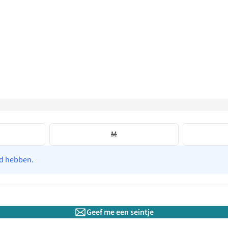
M
ad hebben.
Geef me een seintje