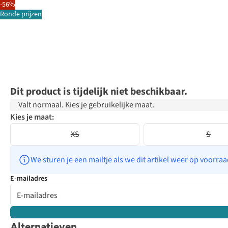
-56%
Ronde prijzen
Dit product is tijdelijk niet beschikbaar.
Valt normaal. Kies je gebruikelijke maat.
Kies je maat:
XS
S
We sturen je een mailtje als we dit artikel weer op voorra
E-mailadres
Alternatieven
Just arrived