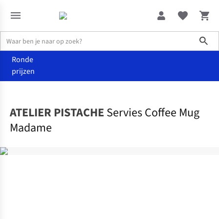
Sho
Ronde
prijzen
Wonen
Keuken
ATELIER PISTACHE
Servies Coffee Mug
Madame