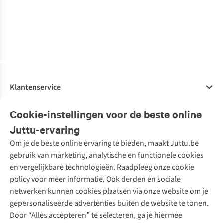
€55,00
€52,95
€34,95
€45,00
€24,95
€32,95
Geyser (Set Of
Drift Set Of 4
Mugs
Of 2
€22,50
4)
Sunflowers, Set
1
kleur
1
kleur
1
kleur
1
kleur
1
kleur
1
kleur
beschikbaar
beschikbaar
beschikbaar
beschikbaar
beschikbaar
beschikbaar
Klantenservice
Veelgestelde vragen
Cookie-instellingen voor de beste online
Onze diensten
Bestellen
Juttu-ervaring
Betalen
Tweedehands - ReJUsed
Om je de beste online ervaring te bieden, maakt Juttu.be
Juttu
10% studentenkorting
Kledingatelier
gebruik van marketing, analytische en functionele cookies
Klarna - achteraf betalen
Personal shopping
Over ons
en vergelijkbare technologieën. Raadpleeg onze cookie
Levering
Merken
Textielbox
Juttu Friends
policy voor meer informatie. Ook derden en sociale
Retourneren
Events / workshops
Inspiratie
netwerken kunnen cookies plaatsen via onze website om je
Nathalie Vleeschouwer
Bestelling herroepen
Werken bij Juttu
gepersonaliseerde advertenties buiten de website te tonen.
Selected dames
Garantie
Meld je aan voor de nieuwsbrief
Onze winkels
Door “Alles accepteren” te selecteren, ga je hiermee
HKLiving
Contact