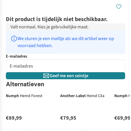
Dit product is tijdelijk niet beschikbaar.
Valt normaal. Kies je gebruikelijke maat.
We sturen je een mailtje als we dit artikel weer op 
voorraad hebben.
E-mailadres
Geef me een seintje
Alternatieven
Numph
Hemd Forest
Another-Label
Hemd Cila
Numph
H
€89,99
€79,95
€69,99