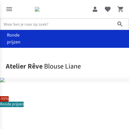
Sho
Ronde
prijzen
Kleding
Hemden & blouses
Atelier Rêve
Blouse Liane
-55%
Ronde prijzen