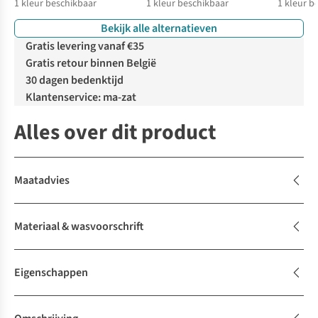
1
kleur beschikbaar
1
kleur beschikbaar
1
kleur b
Bekijk alle alternatieven
Gratis levering vanaf €35
Gratis retour binnen België
30 dagen bedenktijd
Klantenservice: ma-zat
Alles over dit product
Maatadvies
Materiaal & wasvoorschrift
Eigenschappen