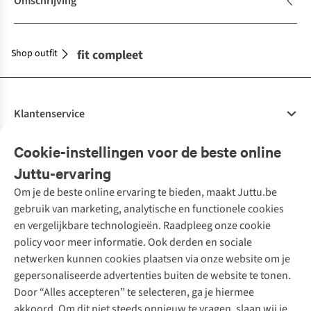
Omschrijving
Shop outfit
Maak je outfit compleet
Klantenservice
Veelgestelde vragen
Cookie-instellingen voor de beste online
Onze diensten
Bestellen
Juttu-ervaring
Betalen
Tweedehands - ReJUsed
Om je de beste online ervaring te bieden, maakt Juttu.be
Juttu
10% studentenkorting
Kledingatelier
gebruik van marketing, analytische en functionele cookies
Klarna - achteraf betalen
Personal shopping
Over ons
en vergelijkbare technologieën. Raadpleeg onze cookie
Levering
Merken
Textielbox
Juttu Friends
policy voor meer informatie. Ook derden en sociale
Retourneren
Events / workshops
Inspiratie
netwerken kunnen cookies plaatsen via onze website om je
Nathalie Vleeschouwer
Bestelling herroepen
Werken bij Juttu
gepersonaliseerde advertenties buiten de website te tonen.
Selected dames
Garantie
Meld je aan voor de nieuwsbrief
Onze winkels
Door “Alles accepteren” te selecteren, ga je hiermee
HKLiving
Contact
akkoord. Om dit niet steeds opnieuw te vragen, slaan wij je
De wereld van Juttu