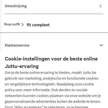
Omschrijving
Shop outfit
Maak je outfit compleet
Klantenservice
Veelgestelde vragen
Cookie-instellingen voor de beste online
Onze diensten
Bestellen
Juttu-ervaring
Betalen
Tweedehands - ReJUsed
Om je de beste online ervaring te bieden, maakt Juttu.be
Juttu
10% studentenkorting
Kledingatelier
gebruik van marketing, analytische en functionele cookies
Klarna - achteraf betalen
Personal shopping
Over ons
en vergelijkbare technologieën. Raadpleeg onze cookie
Levering
Merken
Textielbox
Juttu Friends
policy voor meer informatie. Ook derden en sociale
Retourneren
Events / workshops
Inspiratie
netwerken kunnen cookies plaatsen via onze website om je
Nathalie Vleeschouwer
Bestelling herroepen
Werken bij Juttu
gepersonaliseerde advertenties buiten de website te tonen.
Selected dames
Garantie
Meld je aan voor de nieuwsbrief
Onze winkels
Door “Alles accepteren” te selecteren, ga je hiermee