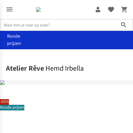
Sho
Ronde
prijzen
Kleding
Hemden & blouses
Atelier Rêve
Hemd Irbella
-65%
Ronde prijzen