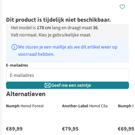
Dit product is tijdelijk niet beschikbaar.
Het model is
178 cm
lang en draagt maat
36
.
Valt normaal. Kies je gebruikelijke maat.
We sturen je een mailtje als we dit artikel weer op 
voorraad hebben.
E-mailadres
Geef me een seintje
Alternatieven
Numph
Hemd Forest
Another-Label
Hemd Cila
Numph
H
€89,99
€79,95
€69,99