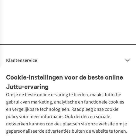
€99,99
€119,99
€79,99
€79,99
€69,99
1
kleur
1
kleur
1
kleur
1
kleur
1
kleur
beschikbaar
beschikbaar
beschikbaar
beschikbaar
beschikbaar
Klantenservice
Veelgestelde vragen
Cookie-instellingen voor de beste online
Onze diensten
Bestellen
Juttu-ervaring
Betalen
Tweedehands - ReJUsed
Om je de beste online ervaring te bieden, maakt Juttu.be
Juttu
10% studentenkorting
Kledingatelier
gebruik van marketing, analytische en functionele cookies
Klarna - achteraf betalen
Personal shopping
Over ons
en vergelijkbare technologieën. Raadpleeg onze cookie
Levering
Merken
Textielbox
Juttu Friends
policy voor meer informatie. Ook derden en sociale
Retourneren
Events / workshops
Inspiratie
netwerken kunnen cookies plaatsen via onze website om je
Nathalie Vleeschouwer
Bestelling herroepen
Werken bij Juttu
gepersonaliseerde advertenties buiten de website te tonen.
Selected dames
Garantie
Meld je aan voor de nieuwsbrief