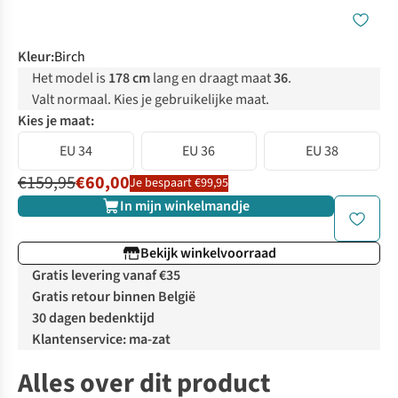
Kleur
:
Birch
Het model is
178 cm
lang en draagt maat
36
.
Valt normaal. Kies je gebruikelijke maat.
Kies je maat:
EU 34
EU 36
EU 38
€159,95
€60,00
Je bespaart €99,95
In mijn winkelmandje
Bekijk winkelvoorraad
Gratis levering vanaf €35
Gratis retour binnen België
30 dagen bedenktijd
Klantenservice: ma-zat
Alles over dit product