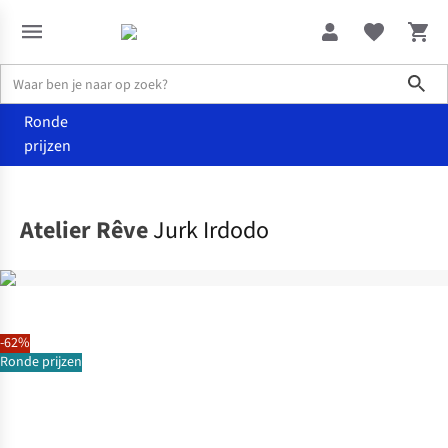
Sho
Ronde
prijzen
Kleding
Jurken
Atelier Rêve
Jurk Irdodo
-62%
Ronde prijzen