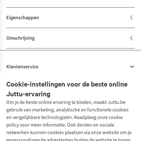
Eigenschappen
Omschrijving
Klantenservice
Veelgestelde vragen
Cookie-instellingen voor de beste online
Onze diensten
Bestellen
Juttu-ervaring
Betalen
Tweedehands - ReJUsed
Om je de beste online ervaring te bieden, maakt Juttu.be
Juttu
10% studentenkorting
Kledingatelier
gebruik van marketing, analytische en functionele cookies
Klarna - achteraf betalen
Personal shopping
Over ons
en vergelijkbare technologieën. Raadpleeg onze cookie
Levering
Merken
Textielbox
Juttu Friends
policy voor meer informatie. Ook derden en sociale
Retourneren
Events / workshops
Inspiratie
netwerken kunnen cookies plaatsen via onze website om je
Nathalie Vleeschouwer
Bestelling herroepen
Werken bij Juttu
gepersonaliseerde advertenties buiten de website te tonen.