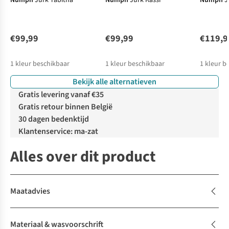
Numph
Jurk Tabitha
Numph
Jurk Kassi
Numph
J
€99,99
€99,99
€119,9
1
kleur beschikbaar
1
kleur beschikbaar
1
kleur b
Bekijk alle alternatieven
Gratis levering vanaf €35
Gratis retour binnen België
30 dagen bedenktijd
Klantenservice: ma-zat
Alles over dit product
Maatadvies
Materiaal & wasvoorschrift