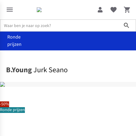
Sho
Ronde
prijzen
Kleding
Jurken
B.Young
Jurk Seano
-50%
Ronde prijzen