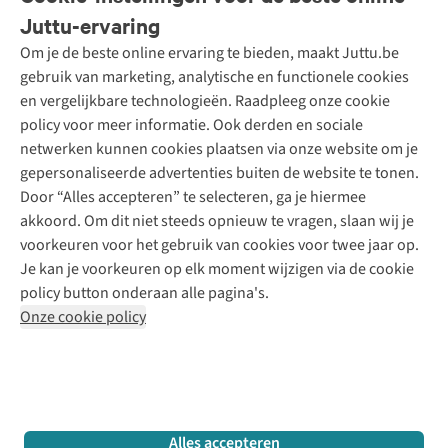
Bestellen
Juttu-ervaring
Betalen
Tweedehands - ReJUsed
Om je de beste online ervaring te bieden, maakt Juttu.be
Juttu
10% studentenkorting
Kledingatelier
gebruik van marketing, analytische en functionele cookies
Klarna - achteraf betalen
Personal shopping
Over ons
en vergelijkbare technologieën. Raadpleeg onze cookie
Levering
Merken
Textielbox
Juttu Friends
policy voor meer informatie. Ook derden en sociale
Retourneren
Events / workshops
Inspiratie
netwerken kunnen cookies plaatsen via onze website om je
Nathalie Vleeschouwer
Bestelling herroepen
Werken bij Juttu
gepersonaliseerde advertenties buiten de website te tonen.
Selected dames
Garantie
Meld je aan voor de nieuwsbrief
Onze winkels
Door “Alles accepteren” te selecteren, ga je hiermee
HKLiving
Contact
akkoord. Om dit niet steeds opnieuw te vragen, slaan wij je
De wereld van Juttu
Dickies
Follow us
voorkeuren voor het gebruik van cookies voor twee jaar op.
Verantwoord ondernemen
Sessùn
Je kan je voorkeuren op elk moment wijzigen via de cookie
Toegankelijkheidsverklaring
Strom
policy button onderaan alle pagina's.
O My Bag
Onze cookie policy
Revolution
Disclaimer
Privacy Policy
Algemene voorwaarden
YAS
Cookie Policy
Four Roses
Retail Concepts N.V.,
Smallandlaan 9,
2660 Hoboken
team@juttu.be
+32 (0)3 828 30 15
Alles accepteren