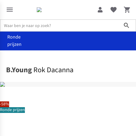
Sho
Ronde
prijzen
Kleding
Rokken
B.Young
Rok Dacanna
-58%
Ronde prijzen