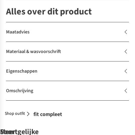
Alles over dit product
Maatadvies
Materiaal & wasvoorschrift
Eigenschappen
Omschrijving
Shop outfit
Maak je outfit compleet
Soortgelijke
Meer