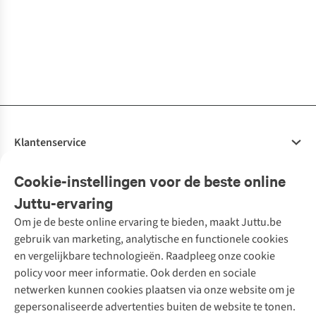
1
2
kleuren
2
kleuren
1
kleur
1
kleur
2
kleuren
1
kleur
€29,99
€29,99
€34,99
€29,99
€39,99
€29,99
€29,99
€29,99
beschikbaar
beschikbaar
beschikbaar
beschikbaar
beschikbaar
beschikbaar
%
%
4
kleuren
1
kleur
1
kleur
1
kleur
1
kleur
1
kleur
3
kleuren
2
kleuren
beschikbaar
beschikbaar
beschikbaar
beschikbaar
beschikbaar
beschikbaar
beschikbaar
beschikbaar
%
Klantenservice
Veelgestelde vragen
Cookie-instellingen voor de beste online
Onze diensten
Bestellen
Juttu-ervaring
Betalen
Tweedehands - ReJUsed
Om je de beste online ervaring te bieden, maakt Juttu.be
Juttu
10% studentenkorting
Kledingatelier
gebruik van marketing, analytische en functionele cookies
Klarna - achteraf betalen
Personal shopping
Over ons
en vergelijkbare technologieën. Raadpleeg onze cookie
Levering
Merken
Textielbox
Juttu Friends
policy voor meer informatie. Ook derden en sociale
Retourneren
Events / workshops
Inspiratie
netwerken kunnen cookies plaatsen via onze website om je
Nathalie Vleeschouwer
Bestelling herroepen
Werken bij Juttu
gepersonaliseerde advertenties buiten de website te tonen.
Selected dames
Garantie
Meld je aan voor de nieuwsbrief