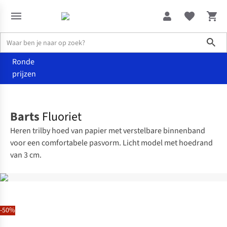
Sho
Ronde
prijzen
Accessoires
Hoeden
Barts
Fluoriet
Heren trilby hoed van papier met verstelbare binnenband
voor een comfortabele pasvorm. Licht model met hoedrand
van 3 cm.
-50%