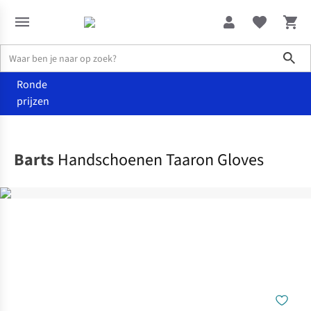
Sho
Ronde
prijzen
Accessoires
Handschoenen
Barts
Handschoenen Taaron Gloves