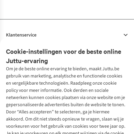
beschikbaar
beschikbaar
beschikbaar
beschikbaar
beschikbaar
beschikbaar
beschikbaar
beschikbaar
%
Klantenservice
Veelgestelde vragen
Cookie-instellingen voor de beste online
Onze diensten
Bestellen
Juttu-ervaring
Betalen
Tweedehands - ReJUsed
Om je de beste online ervaring te bieden, maakt Juttu.be
Juttu
10% studentenkorting
Kledingatelier
gebruik van marketing, analytische en functionele cookies
Klarna - achteraf betalen
Personal shopping
Over ons
en vergelijkbare technologieën. Raadpleeg onze cookie
Levering
Merken
Textielbox
Juttu Friends
policy voor meer informatie. Ook derden en sociale
Retourneren
Events / workshops
Inspiratie
netwerken kunnen cookies plaatsen via onze website om je
Nathalie Vleeschouwer
Bestelling herroepen
Werken bij Juttu
gepersonaliseerde advertenties buiten de website te tonen.
Selected dames
Garantie
Meld je aan voor de nieuwsbrief
Onze winkels
Door “Alles accepteren” te selecteren, ga je hiermee
HKLiving
Contact
akkoord. Om dit niet steeds opnieuw te vragen, slaan wij je
De wereld van Juttu
Dickies
Follow us
voorkeuren voor het gebruik van cookies voor twee jaar op.
Verantwoord ondernemen
Sessùn
Je kan je voorkeuren op elk moment wijzigen via de cookie
Toegankelijkheidsverklaring