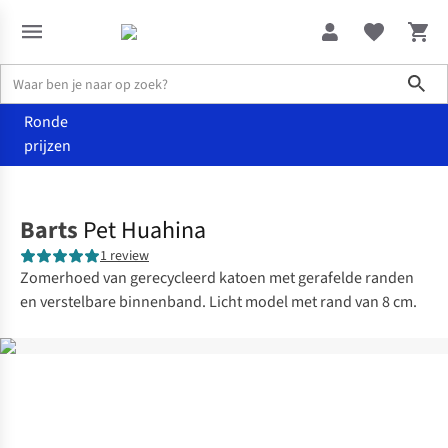
Sho
Ronde
prijzen
Accessoires
Hoeden
Barts
Pet Huahina
1 review
Zomerhoed van gerecycleerd katoen met gerafelde randen
en verstelbare binnenband. Licht model met rand van 8 cm.