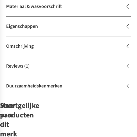
Materiaal & wasvoorschrift
Eigenschappen
Omschrijving
Reviews
(1)
Duurzaamheidskenmerken
Soortgelijke
Meer
producten
van
-50%
-50%
-50%
dit
merk
Barts
Barts
Barts
Hoed
Barts
Hoed
Barts
Hoed
Barts
Pet
Fluoriet
Hoed