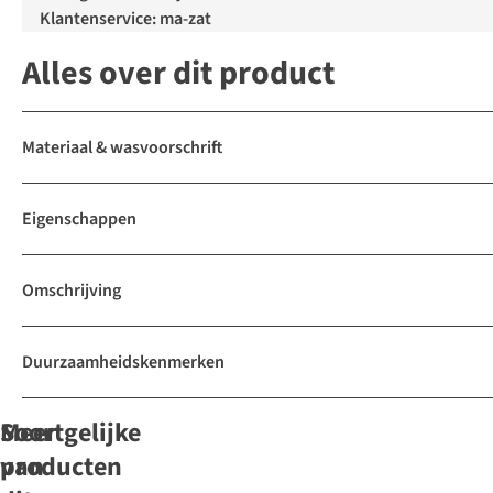
Klantenservice: ma-zat
Alles over dit product
Materiaal & wasvoorschrift
Eigenschappen
Omschrijving
Duurzaamheidskenmerken
Soortgelijke
Meer
producten
van
-40%