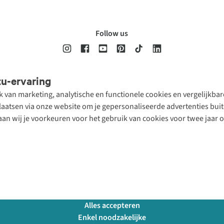
Follow us
tu-ervaring
Disclaimer
Privacy Policy
Algemene voorwaarden
Cookie Policy
ik van marketing, analytische en functionele cookies en vergelijkb
atsen via onze website om je gepersonaliseerde advertenties buite
aan wij je voorkeuren voor het gebruik van cookies voor twee jaar 
Alles accepteren
Enkel noodzakelijke