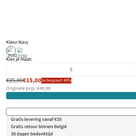
Kleur
:
Navy
%
%
Kies je maat:
S
€25,00
€15,00
Je bespaart 40%
Originele prijs: €49,99
Gratis levering vanaf €35
Gratis retour binnen België
30 dagen bedenktijd