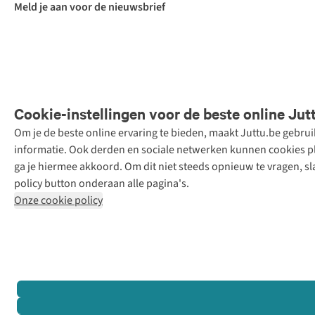
Meld je aan voor de nieuwsbrief
Cookie-instellingen voor de beste online Jut
Om je de beste online ervaring te bieden, maakt Juttu.be gebru
Retail Concepts
informatie. Ook derden en sociale netwerken kunnen cookies pla
N.V.,
ga je hiermee akkoord. Om dit niet steeds opnieuw te vragen, sl
Smallandlaan
policy button onderaan alle pagina's.
9, 2660
Onze cookie policy
Hoboken
+32 (0)3 828
30 15
team@juttu.be
BTW BE
0416.762.280