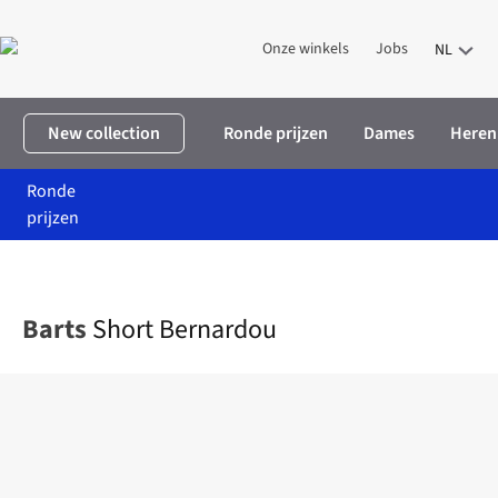
Onze winkels
Jobs
NL
New collection
Ronde prijzen
Dames
Heren
Ronde
prijzen
Home
Heren
Kleding
Badmode
Short Bernardou
Barts
Short Bernardou