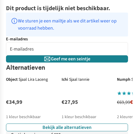
Dit product is tijdelijk niet beschikbaar.
We sturen je een mailtje als we dit artikel weer op 
voorraad hebben.
E-mailadres
Geef me een seintje
Alternatieven
-50%
Object
Sjaal Lira Laceng
Ichi
Sjaal Iannie
Numph
S
€34,99
€27,95
€
€69,99
1
kleur beschikbaar
1
kleur beschikbaar
2
kleuren
Bekijk alle alternatieven
%
%