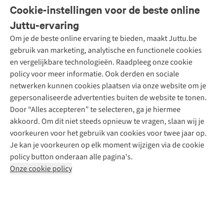
Veelgestelde vragen
Cookie-instellingen voor de beste online
Onze diensten
Bestellen
Juttu-ervaring
Betalen
Tweedehands - ReJUsed
Om je de beste online ervaring te bieden, maakt Juttu.be
Juttu
10% studentenkorting
Kledingatelier
gebruik van marketing, analytische en functionele cookies
Klarna - achteraf betalen
Personal shopping
Over ons
en vergelijkbare technologieën. Raadpleeg onze cookie
Levering
Merken
Textielbox
Juttu Friends
policy voor meer informatie. Ook derden en sociale
Retourneren
Events / workshops
Inspiratie
netwerken kunnen cookies plaatsen via onze website om je
Nathalie Vleeschouwer
Bestelling herroepen
Werken bij Juttu
gepersonaliseerde advertenties buiten de website te tonen.
Selected dames
Garantie
Meld je aan voor de nieuwsbrief
Onze winkels
Door “Alles accepteren” te selecteren, ga je hiermee
HKLiving
Contact
akkoord. Om dit niet steeds opnieuw te vragen, slaan wij je
De wereld van Juttu
Dickies
Follow us
voorkeuren voor het gebruik van cookies voor twee jaar op.
Verantwoord ondernemen
Sessùn
Je kan je voorkeuren op elk moment wijzigen via de cookie
Toegankelijkheidsverklaring
Strom
policy button onderaan alle pagina's.
O My Bag
Onze cookie policy
Revolution
Disclaimer
Privacy Policy
Algemene voorwaarden
YAS
Cookie Policy
Four Roses
Retail Concepts N.V.,
Smallandlaan 9,
2660 Hoboken