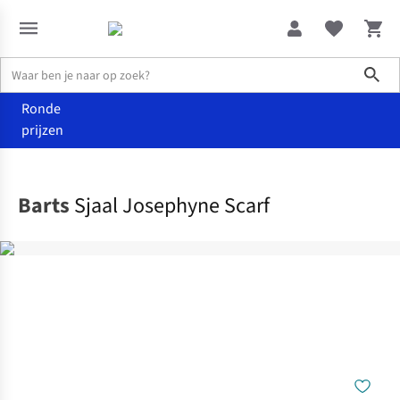
Sho
Ronde
prijzen
Accessoires
Sjaals
Barts
Sjaal Josephyne Scarf