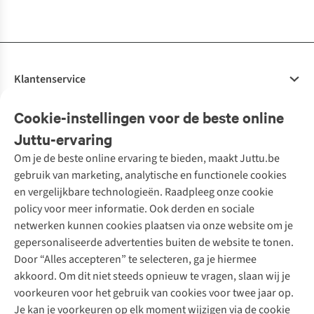
beschikbaar
beschikbaar
beschikbaar
%
%
%
%
%
%
%
%
%
%
Klantenservice
Veelgestelde vragen
Cookie-instellingen voor de beste online
Onze diensten
Bestellen
Juttu-ervaring
Betalen
Tweedehands - ReJUsed
Om je de beste online ervaring te bieden, maakt Juttu.be
Juttu
10% studentenkorting
Kledingatelier
gebruik van marketing, analytische en functionele cookies
Klarna - achteraf betalen
Personal shopping
Over ons
en vergelijkbare technologieën. Raadpleeg onze cookie
Levering
Merken
Textielbox
Juttu Friends
policy voor meer informatie. Ook derden en sociale
Retourneren
Events / workshops
Inspiratie
netwerken kunnen cookies plaatsen via onze website om je
Nathalie Vleeschouwer
Bestelling herroepen
Werken bij Juttu
gepersonaliseerde advertenties buiten de website te tonen.
Selected dames
Garantie
Meld je aan voor de nieuwsbrief
Onze winkels
Door “Alles accepteren” te selecteren, ga je hiermee
HKLiving
Contact
akkoord. Om dit niet steeds opnieuw te vragen, slaan wij je
De wereld van Juttu
Dickies
Follow us
voorkeuren voor het gebruik van cookies voor twee jaar op.
Verantwoord ondernemen
Sessùn
Je kan je voorkeuren op elk moment wijzigen via de cookie
Toegankelijkheidsverklaring