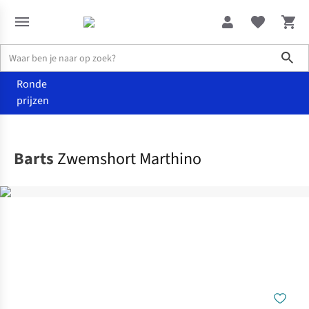
Sho
Ronde
prijzen
Kleding
Badmode
Barts
Zwemshort Marthino