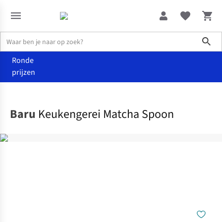
Sho
Ronde
prijzen
Wonen
Keuken
Baru
Keukengerei Matcha Spoon