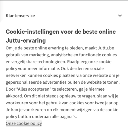
Klantenservice
Veelgestelde vragen
Cookie-instellingen voor de beste online
Onze diensten
Bestellen
Juttu-ervaring
Betalen
Tweedehands - ReJUsed
Om je de beste online ervaring te bieden, maakt Juttu.be
Juttu
10% studentenkorting
Kledingatelier
gebruik van marketing, analytische en functionele cookies
Klarna - achteraf betalen
Personal shopping
Over ons
en vergelijkbare technologieën. Raadpleeg onze cookie
Levering
Merken
Textielbox
Juttu Friends
policy voor meer informatie. Ook derden en sociale
Retourneren
Events / workshops
Inspiratie
netwerken kunnen cookies plaatsen via onze website om je
Nathalie Vleeschouwer
Bestelling herroepen
Werken bij Juttu
gepersonaliseerde advertenties buiten de website te tonen.
Selected dames
Garantie
Meld je aan voor de nieuwsbrief
Onze winkels
Door “Alles accepteren” te selecteren, ga je hiermee
HKLiving
Contact
akkoord. Om dit niet steeds opnieuw te vragen, slaan wij je
De wereld van Juttu
Dickies
Follow us
voorkeuren voor het gebruik van cookies voor twee jaar op.
Verantwoord ondernemen
Sessùn
Je kan je voorkeuren op elk moment wijzigen via de cookie
Toegankelijkheidsverklaring
Strom
policy button onderaan alle pagina's.
O My Bag
Onze cookie policy
Revolution