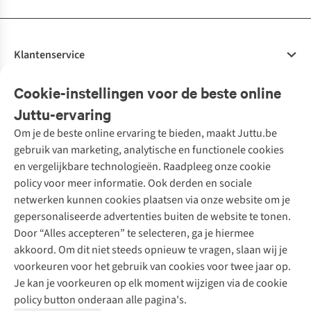
Klantenservice
Veelgestelde vragen
Cookie-instellingen voor de beste online
Onze diensten
Bestellen
Juttu-ervaring
Betalen
Tweedehands - ReJUsed
Om je de beste online ervaring te bieden, maakt Juttu.be
Juttu
10% studentenkorting
Kledingatelier
gebruik van marketing, analytische en functionele cookies
Klarna - achteraf betalen
Personal shopping
Over ons
en vergelijkbare technologieën. Raadpleeg onze cookie
Levering
Merken
Textielbox
Juttu Friends
policy voor meer informatie. Ook derden en sociale
Retourneren
Events / workshops
Inspiratie
netwerken kunnen cookies plaatsen via onze website om je
Nathalie Vleeschouwer
Bestelling herroepen
Werken bij Juttu
gepersonaliseerde advertenties buiten de website te tonen.
Selected dames
Garantie
Meld je aan voor de nieuwsbrief
Onze winkels
Door “Alles accepteren” te selecteren, ga je hiermee
HKLiving
Contact
akkoord. Om dit niet steeds opnieuw te vragen, slaan wij je
De wereld van Juttu
Dickies
Follow us
voorkeuren voor het gebruik van cookies voor twee jaar op.
Verantwoord ondernemen
Sessùn
Je kan je voorkeuren op elk moment wijzigen via de cookie
Toegankelijkheidsverklaring
Strom
policy button onderaan alle pagina's.
O My Bag