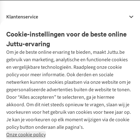
Klantenservice
Veelgestelde vragen
Cookie-instellingen voor de beste online
Onze diensten
Bestellen
Juttu-ervaring
Betalen
Tweedehands - ReJUsed
Om je de beste online ervaring te bieden, maakt Juttu.be
Juttu
10% studentenkorting
Kledingatelier
gebruik van marketing, analytische en functionele cookies
Klarna - achteraf betalen
Personal shopping
Over ons
en vergelijkbare technologieën. Raadpleeg onze cookie
Levering
Merken
Textielbox
Juttu Friends
policy voor meer informatie. Ook derden en sociale
Retourneren
Events / workshops
Inspiratie
netwerken kunnen cookies plaatsen via onze website om je
Nathalie Vleeschouwer
Bestelling herroepen
Werken bij Juttu
gepersonaliseerde advertenties buiten de website te tonen.
Selected dames
Garantie
Meld je aan voor de nieuwsbrief
Onze winkels
Door “Alles accepteren” te selecteren, ga je hiermee
HKLiving
Contact
akkoord. Om dit niet steeds opnieuw te vragen, slaan wij je
De wereld van Juttu
Dickies
Follow us
voorkeuren voor het gebruik van cookies voor twee jaar op.
Verantwoord ondernemen
Sessùn
Je kan je voorkeuren op elk moment wijzigen via de cookie
Toegankelijkheidsverklaring
Strom
policy button onderaan alle pagina's.
O My Bag
Onze cookie policy
Revolution