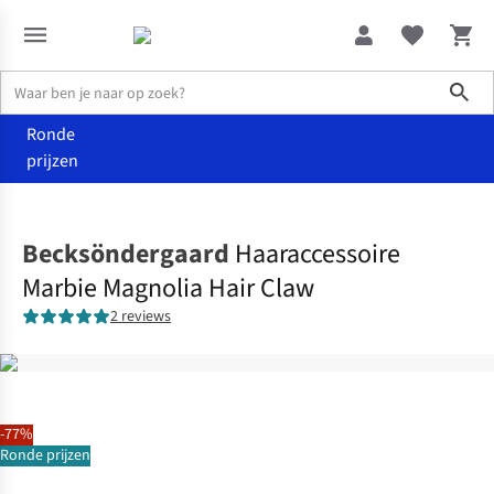
Sho
Ronde
prijzen
Accessoires
Haaraccessoires
Becksöndergaard
Haaraccessoire
Marbie Magnolia Hair Claw
2 reviews
-77%
Ronde prijzen