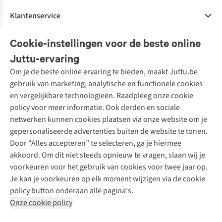
Klantenservice
Veelgestelde vragen
Cookie-instellingen voor de beste online
Onze diensten
Bestellen
Juttu-ervaring
Betalen
Tweedehands - ReJUsed
Om je de beste online ervaring te bieden, maakt Juttu.be
Juttu
10% studentenkorting
Kledingatelier
gebruik van marketing, analytische en functionele cookies
Klarna - achteraf betalen
Personal shopping
Over ons
en vergelijkbare technologieën. Raadpleeg onze cookie
Levering
Merken
Textielbox
Juttu Friends
policy voor meer informatie. Ook derden en sociale
Retourneren
Events / workshops
Inspiratie
netwerken kunnen cookies plaatsen via onze website om je
Nathalie Vleeschouwer
Bestelling herroepen
Werken bij Juttu
gepersonaliseerde advertenties buiten de website te tonen.
Selected dames
Garantie
Meld je aan voor de nieuwsbrief
Onze winkels
Door “Alles accepteren” te selecteren, ga je hiermee
HKLiving
Contact
akkoord. Om dit niet steeds opnieuw te vragen, slaan wij je
De wereld van Juttu
Dickies
Follow us
voorkeuren voor het gebruik van cookies voor twee jaar op.
Verantwoord ondernemen
Sessùn
Je kan je voorkeuren op elk moment wijzigen via de cookie
Toegankelijkheidsverklaring
Strom
policy button onderaan alle pagina's.
O My Bag
Onze cookie policy
Revolution
Disclaimer
Privacy Policy
Algemene voorwaarden
YAS