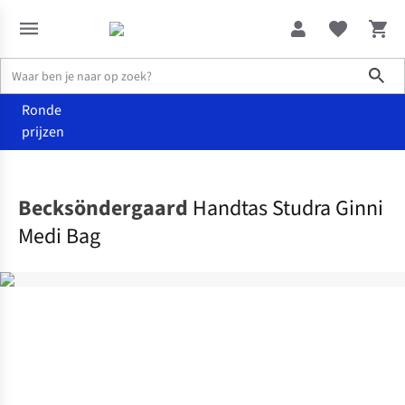
Sho
Ronde
prijzen
Accessoires
Handtassen
Becksöndergaard
Handtas Studra Ginni
Medi Bag