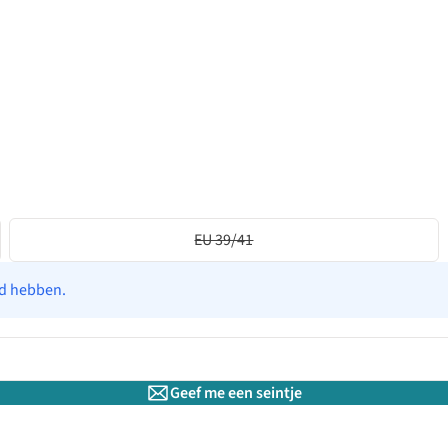
EU 39/41
ad hebben.
Geef me een seintje