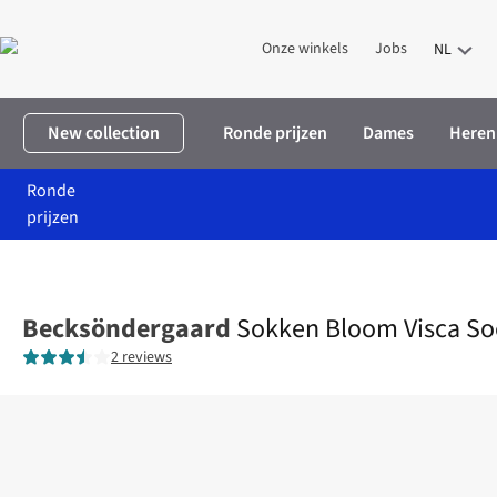
Onze winkels
Jobs
NL
New collection
Ronde prijzen
Dames
Heren
Ronde
prijzen
Home
Dames
Accessoires
Sokken & panty's
Sokken Bloom 
Becksöndergaard
Sokken Bloom Visca So
2 reviews