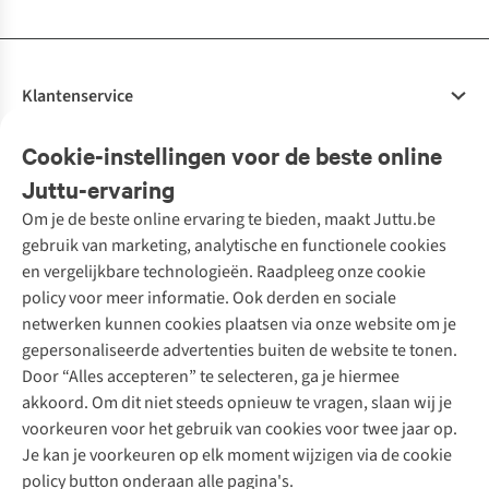
Klantenservice
Veelgestelde vragen
Cookie-instellingen voor de beste online
Onze diensten
Bestellen
Juttu-ervaring
Betalen
Tweedehands - ReJUsed
Om je de beste online ervaring te bieden, maakt Juttu.be
Juttu
10% studentenkorting
Kledingatelier
gebruik van marketing, analytische en functionele cookies
Klarna - achteraf betalen
Personal shopping
Over ons
en vergelijkbare technologieën. Raadpleeg onze cookie
Levering
Merken
Textielbox
Juttu Friends
policy voor meer informatie. Ook derden en sociale
Retourneren
Events / workshops
Inspiratie
netwerken kunnen cookies plaatsen via onze website om je
Nathalie Vleeschouwer
Bestelling herroepen
Werken bij Juttu
gepersonaliseerde advertenties buiten de website te tonen.
Selected dames
Garantie
Meld je aan voor de nieuwsbrief
Onze winkels
Door “Alles accepteren” te selecteren, ga je hiermee
HKLiving
Contact
akkoord. Om dit niet steeds opnieuw te vragen, slaan wij je
De wereld van Juttu
Dickies
Follow us
voorkeuren voor het gebruik van cookies voor twee jaar op.
Verantwoord ondernemen
Sessùn
Je kan je voorkeuren op elk moment wijzigen via de cookie
Toegankelijkheidsverklaring
Strom
policy button onderaan alle pagina's.