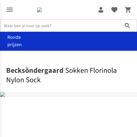
Sho
Ronde
prijzen
Accessoires
Sokken & panty's
Becksöndergaard
Sokken Florinola
Nylon Sock