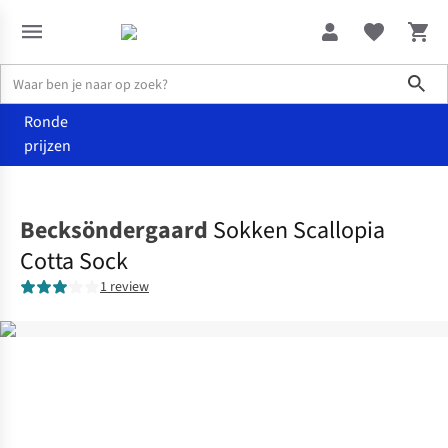
Sho
Ronde
prijzen
Accessoires
Sokken & panty's
Becksöndergaard
Sokken Scallopia
Cotta Sock
1 review