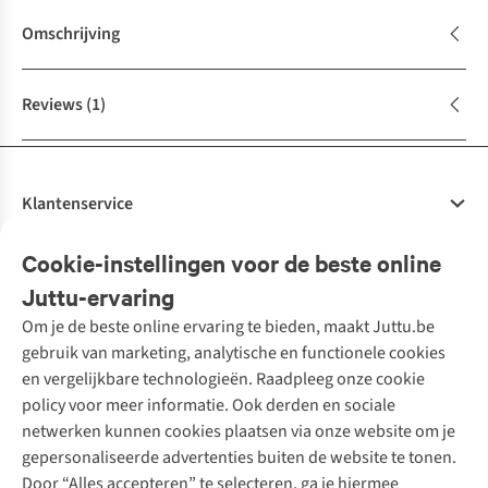
Omschrijving
Reviews
(1)
Klantenservice
Veelgestelde vragen
Cookie-instellingen voor de beste online
Onze diensten
Bestellen
Juttu-ervaring
Betalen
Tweedehands - ReJUsed
Om je de beste online ervaring te bieden, maakt Juttu.be
Juttu
10% studentenkorting
Kledingatelier
gebruik van marketing, analytische en functionele cookies
Klarna - achteraf betalen
Personal shopping
Over ons
en vergelijkbare technologieën. Raadpleeg onze cookie
Levering
Merken
Textielbox
Juttu Friends
policy voor meer informatie. Ook derden en sociale
Retourneren
Events / workshops
Inspiratie
netwerken kunnen cookies plaatsen via onze website om je
Nathalie Vleeschouwer
Bestelling herroepen
Werken bij Juttu
gepersonaliseerde advertenties buiten de website te tonen.
Selected dames
Garantie
Meld je aan voor de nieuwsbrief
Onze winkels
Door “Alles accepteren” te selecteren, ga je hiermee