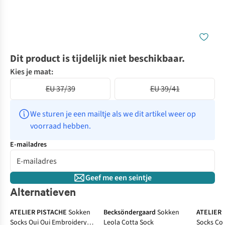
Dit product is tijdelijk niet beschikbaar.
Kies je maat:
EU 37/39
EU 39/41
We sturen je een mailtje als we dit artikel weer op 
voorraad hebben.
E-mailadres
Geef me een seintje
Alternatieven
ATELIER PISTACHE
Sokken
Becksöndergaard
Sokken
ATELIER 
Socks Oui Oui Embroidery
Leola Cotta Sock
Socks Cof