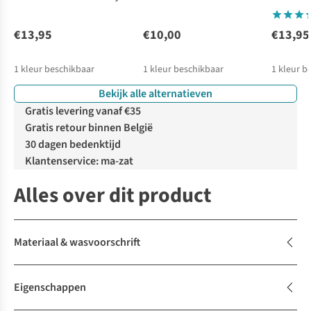
Size 36-40
Embroider
€13,95
€10,00
€13,95
1
kleur beschikbaar
1
kleur beschikbaar
1
kleur b
Bekijk alle alternatieven
Gratis levering vanaf €35
Gratis retour binnen België
30 dagen bedenktijd
Klantenservice: ma-zat
Alles over dit product
Materiaal & wasvoorschrift
Eigenschappen