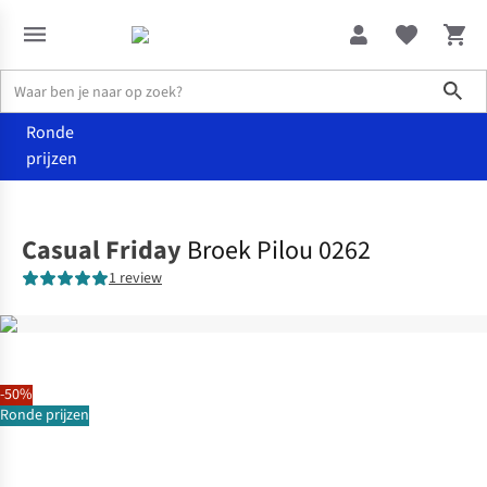
Sho
Ronde
prijzen
Kleding
Broeken
Casual Friday
Broek Pilou 0262
1 review
-50%
Ronde prijzen