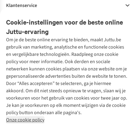
Klantenservice
Veelgestelde vragen
Cookie-instellingen voor de beste online
Onze diensten
Bestellen
Juttu-ervaring
Betalen
Tweedehands - ReJUsed
Om je de beste online ervaring te bieden, maakt Juttu.be
Juttu
10% studentenkorting
Kledingatelier
gebruik van marketing, analytische en functionele cookies
Klarna - achteraf betalen
Personal shopping
Over ons
en vergelijkbare technologieën. Raadpleeg onze cookie
Levering
Merken
Textielbox
Juttu Friends
policy voor meer informatie. Ook derden en sociale
Retourneren
Events / workshops
Inspiratie
netwerken kunnen cookies plaatsen via onze website om je
Nathalie Vleeschouwer
Bestelling herroepen
Werken bij Juttu
gepersonaliseerde advertenties buiten de website te tonen.
Selected dames
Garantie
Meld je aan voor de nieuwsbrief
Onze winkels
Door “Alles accepteren” te selecteren, ga je hiermee
HKLiving
Contact
akkoord. Om dit niet steeds opnieuw te vragen, slaan wij je
De wereld van Juttu
Dickies
Follow us
voorkeuren voor het gebruik van cookies voor twee jaar op.
Verantwoord ondernemen
Sessùn
Je kan je voorkeuren op elk moment wijzigen via de cookie
Toegankelijkheidsverklaring
Strom
policy button onderaan alle pagina's.
O My Bag
Onze cookie policy
Revolution
Disclaimer
Privacy Policy
Algemene voorwaarden
YAS
Cookie Policy