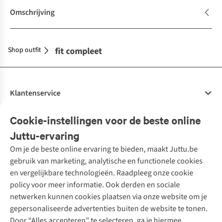
Omschrijving
Shop outfit
Maak je outfit compleet
Klantenservice
Veelgestelde vragen
Cookie-instellingen voor de beste online
Onze diensten
Bestellen
Juttu-ervaring
Betalen
Tweedehands - ReJUsed
Om je de beste online ervaring te bieden, maakt Juttu.be
Juttu
10% studentenkorting
Kledingatelier
gebruik van marketing, analytische en functionele cookies
Klarna - achteraf betalen
Personal shopping
Over ons
en vergelijkbare technologieën. Raadpleeg onze cookie
Levering
Merken
Textielbox
Juttu Friends
policy voor meer informatie. Ook derden en sociale
Retourneren
Events / workshops
Inspiratie
netwerken kunnen cookies plaatsen via onze website om je
Nathalie Vleeschouwer
Bestelling herroepen
Werken bij Juttu
gepersonaliseerde advertenties buiten de website te tonen.
Selected dames
Garantie
Meld je aan voor de nieuwsbrief
Onze winkels
Door “Alles accepteren” te selecteren, ga je hiermee