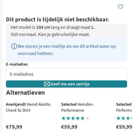
Dit product is tijdelijk niet beschikbaar.
Het model is
184 cm
lang en draagt maat
L
.
Valt normaal. Kies je gebruikelijke maat.
We sturen je een mailtje als we dit artikel weer op 
voorraad hebben.
E-mailadres
Geef me een seintje
Alternatieven
Anerkjendt
Hemd Akotto
Selected
Hemdim-
Selected
Check Ss Shirt
Performance
Performa
4
€79,99
€59,99
€59,99