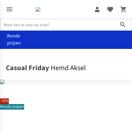
Sho
Ronde
prijzen
Kleding
Hemden
Casual Friday
Hemd Aksel
-70%
Ronde prijzen