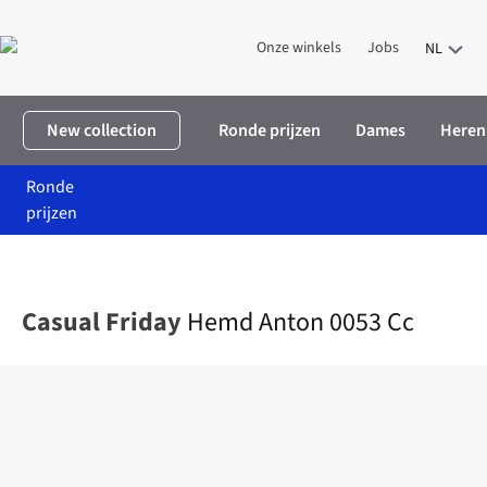
Onze winkels
Jobs
NL
New collection
Ronde prijzen
Dames
Heren
Ronde
prijzen
Home
Heren
Kleding
Hemden
Hemd Anton 0053 Cc
Casual Friday
Hemd Anton 0053 Cc