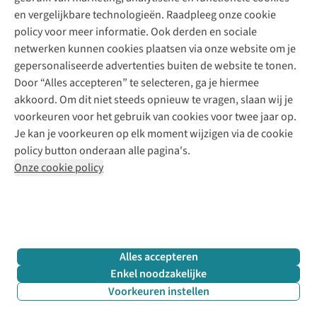
Klarna - achteraf betalen
Personal shopping
Over ons
en vergelijkbare technologieën. Raadpleeg onze cookie
Levering
Merken
Textielbox
Juttu Friends
policy voor meer informatie. Ook derden en sociale
Retourneren
Events / workshops
Inspiratie
netwerken kunnen cookies plaatsen via onze website om je
Nathalie Vleeschouwer
Bestelling herroepen
Werken bij Juttu
gepersonaliseerde advertenties buiten de website te tonen.
Selected dames
Garantie
Meld je aan voor de nieuwsbrief
Onze winkels
Door “Alles accepteren” te selecteren, ga je hiermee
HKLiving
Contact
akkoord. Om dit niet steeds opnieuw te vragen, slaan wij je
De wereld van Juttu
Dickies
Follow us
voorkeuren voor het gebruik van cookies voor twee jaar op.
Verantwoord ondernemen
Sessùn
Je kan je voorkeuren op elk moment wijzigen via de cookie
Toegankelijkheidsverklaring
Strom
policy button onderaan alle pagina's.
O My Bag
Onze cookie policy
Revolution
Disclaimer
Privacy Policy
Algemene voorwaarden
YAS
Cookie Policy
Four Roses
Retail Concepts N.V.,
Smallandlaan 9,
2660 Hoboken
team@juttu.be
+32 (0)3 828 30 15
Alles accepteren
BTW BE 0416.762.280
Enkel noodzakelijke
Voorkeuren instellen