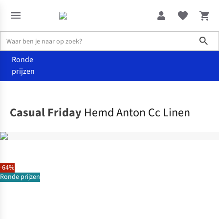
Sho
Ronde
prijzen
Kleding
Hemden
Casual Friday
Hemd Anton Cc Linen
-64%
Ronde prijzen