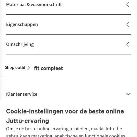
Materiaal & wasvoorschrift
Eigenschappen
Omschrijving
Shop outfit
Maak je outfit compleet
Klantenservice
Veelgestelde vragen
Cookie-instellingen voor de beste online
Onze diensten
Bestellen
Juttu-ervaring
Betalen
Tweedehands - ReJUsed
Om je de beste online ervaring te bieden, maakt Juttu.be
Juttu
10% studentenkorting
Kledingatelier
gebruik van marketing, analytische en functionele cookies