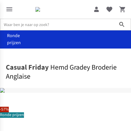
Sho
Ronde
prijzen
Kleding
Hemden
Casual Friday
Hemd Gradey Broderie
Anglaise
-57%
Ronde prijzen