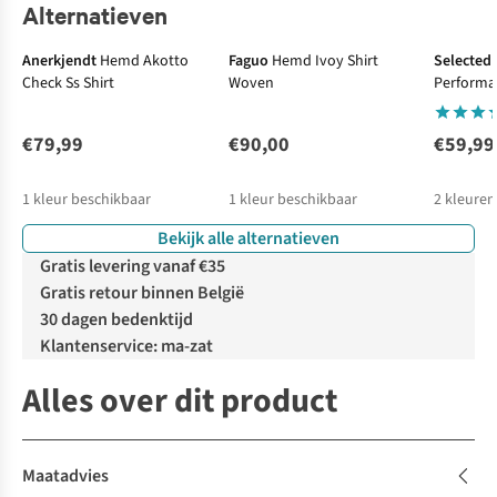
Alternatieven
Anerkjendt
Hemd Akotto
Faguo
Hemd Ivoy Shirt
Selected
Check Ss Shirt
Woven
Performa
€79,99
€90,00
€59,99
1
kleur beschikbaar
1
kleur beschikbaar
2
kleuren
Bekijk alle alternatieven
Gratis levering vanaf €35
Gratis retour binnen België
30 dagen bedenktijd
Klantenservice: ma-zat
Alles over dit product
Maatadvies