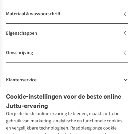
Materiaal & wasvoorschrift
Eigenschappen
Omschrijving
Klantenservice
Veelgestelde vragen
Cookie-instellingen voor de beste online
Onze diensten
Bestellen
Juttu-ervaring
Betalen
Tweedehands - ReJUsed
Om je de beste online ervaring te bieden, maakt Juttu.be
Juttu
10% studentenkorting
Kledingatelier
gebruik van marketing, analytische en functionele cookies
Klarna - achteraf betalen
Personal shopping
Over ons
en vergelijkbare technologieën. Raadpleeg onze cookie
Levering
Merken
Textielbox
Juttu Friends