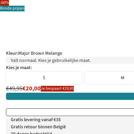
-60%
Ronde prijzen
Kleur
:
Major Brown Melange
Valt normaal. Kies je gebruikelijke maat.
Kies je maat:
S
M
€49,95
€20,00
Je bespaart €29,95
Gratis levering vanaf €35
Gratis retour binnen België