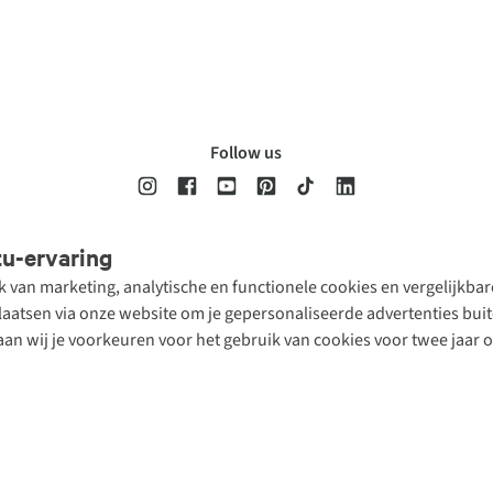
Follow us
tu-ervaring
Disclaimer
Privacy Policy
Algemene voorwaarden
Cookie Policy
ik van marketing, analytische en functionele cookies en vergelijkb
atsen via onze website om je gepersonaliseerde advertenties buite
aan wij je voorkeuren voor het gebruik van cookies voor twee jaar 