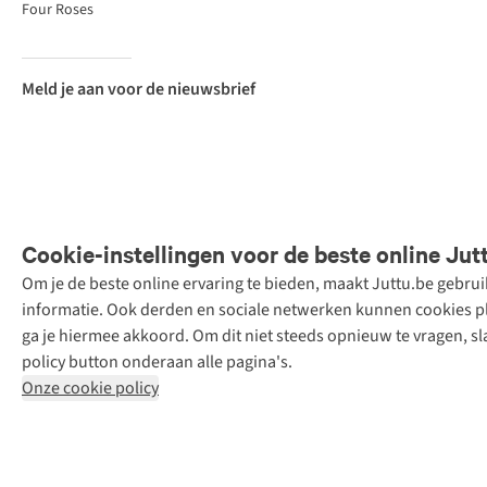
Four Roses
Meld je aan voor de nieuwsbrief
Cookie-instellingen voor de beste online Jut
Om je de beste online ervaring te bieden, maakt Juttu.be gebru
Retail Concepts
informatie. Ook derden en sociale netwerken kunnen cookies pla
N.V.,
ga je hiermee akkoord. Om dit niet steeds opnieuw te vragen, sl
Smallandlaan
policy button onderaan alle pagina's.
9, 2660
Onze cookie policy
Hoboken
+32 (0)3 828
30 15