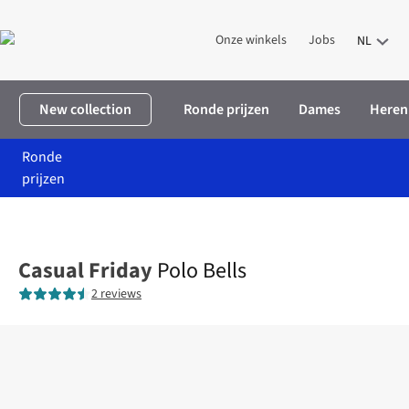
Onze winkels
Jobs
NL
New collection
Ronde prijzen
Dames
Heren
Ronde
prijzen
Home
Heren
Kleding
T-shirts
Polo Bells
Casual Friday
Polo Bells
2 reviews