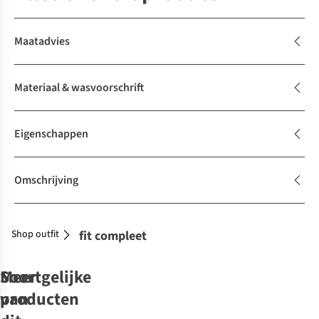
Maatadvies
Materiaal & wasvoorschrift
Eigenschappen
Omschrijving
Shop outfit
Maak je outfit compleet
Soortgelijke
Meer
producten
van