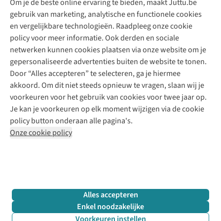
Om je de beste online ervaring te bieden, maakt Juttu.be
Juttu
10% studentenkorting
Kledingatelier
gebruik van marketing, analytische en functionele cookies
Klarna - achteraf betalen
Personal shopping
Over ons
en vergelijkbare technologieën. Raadpleeg onze cookie
Levering
Merken
Textielbox
Juttu Friends
policy voor meer informatie. Ook derden en sociale
Retourneren
Events / workshops
Inspiratie
netwerken kunnen cookies plaatsen via onze website om je
Nathalie Vleeschouwer
Bestelling herroepen
Werken bij Juttu
gepersonaliseerde advertenties buiten de website te tonen.
Selected dames
Garantie
Meld je aan voor de nieuwsbrief
Onze winkels
Door “Alles accepteren” te selecteren, ga je hiermee
HKLiving
Contact
akkoord. Om dit niet steeds opnieuw te vragen, slaan wij je
De wereld van Juttu
Dickies
Follow us
voorkeuren voor het gebruik van cookies voor twee jaar op.
Verantwoord ondernemen
Sessùn
Je kan je voorkeuren op elk moment wijzigen via de cookie
Toegankelijkheidsverklaring
Strom
policy button onderaan alle pagina's.
O My Bag
Onze cookie policy
Revolution
Disclaimer
Privacy Policy
Algemene voorwaarden
YAS
Cookie Policy
Four Roses
Retail Concepts N.V.,
Smallandlaan 9,
2660 Hoboken
team@juttu.be
+32 (0)3 828 30 15
Alles accepteren
BTW BE 0416.762.280
Enkel noodzakelijke
Voorkeuren instellen