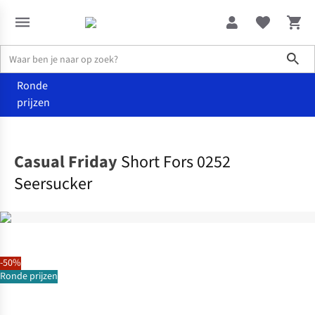
Sho
Ronde
prijzen
Kleding
Shorts
Casual Friday
Short Fors 0252
Seersucker
-50%
Ronde prijzen