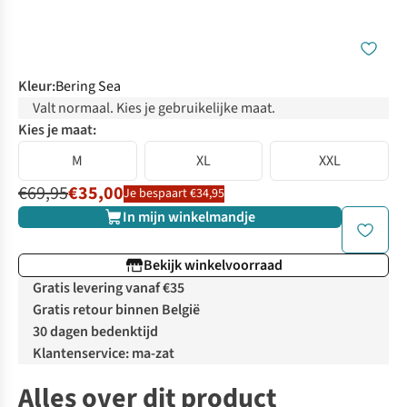
Kleur
:
Bering Sea
Valt normaal. Kies je gebruikelijke maat.
Kies je maat:
M
XL
XXL
€69,95
€35,00
Je bespaart €34,95
In mijn winkelmandje
Bekijk winkelvoorraad
Gratis levering vanaf €35
Gratis retour binnen België
30 dagen bedenktijd
Klantenservice: ma-zat
Alles over dit product