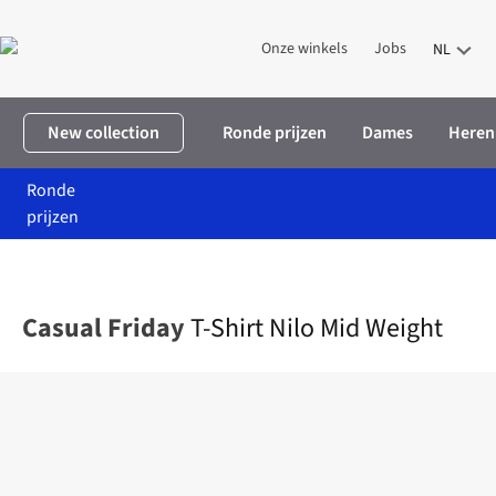
Onze winkels
Jobs
NL
New collection
Ronde prijzen
Dames
Heren
Ronde
prijzen
Home
Heren
Kleding
T-shirts
T-Shirt Nilo Mid Weight
Casual Friday
T-Shirt Nilo Mid Weight