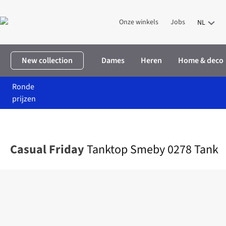
Onze winkels
Jobs
NL
New collection
Dames
Heren
Home & deco
Ronde
prijzen
Home
Heren
Kleding
T-shirts
Tanktop Smeby 0278 Tank
Casual Friday
Tanktop Smeby 0278 Tank