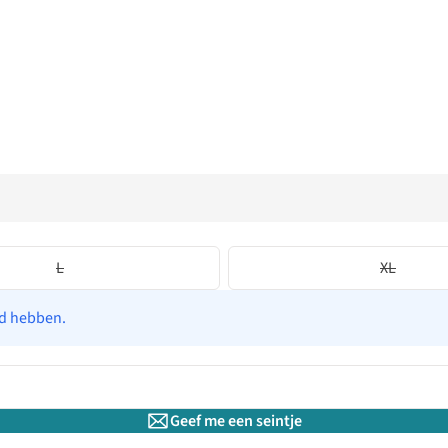
L
XL
ad hebben.
Geef me een seintje