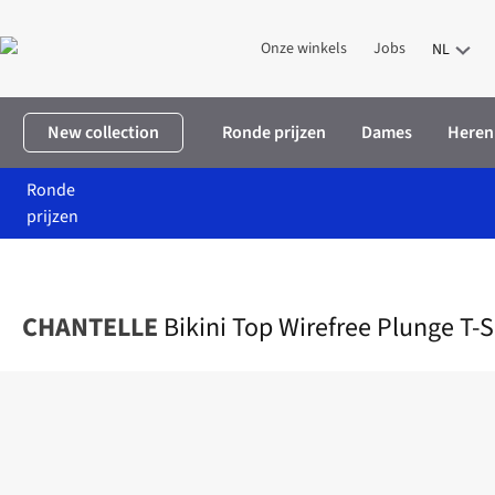
Onze winkels
Jobs
NL
New collection
Ronde prijzen
Dames
Heren
Ronde
prijzen
Home
Dames
Kleding
Badmode
Bikini Top Wirefree Plunge 
CHANTELLE
Bikini Top Wirefree Plunge T-S