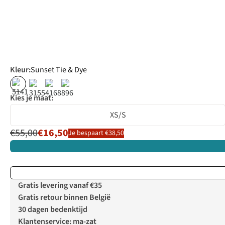
Kleur
:
Sunset Tie & Dye
%
%
%
%
Kies je maat:
XS/S
€55,00
€16,50
Je bespaart €38,50
Gratis levering vanaf €35
Gratis retour binnen België
30 dagen bedenktijd
Klantenservice: ma-zat