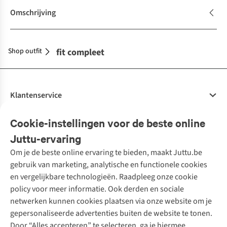
Omschrijving
Shop outfit
Maak je outfit compleet
Klantenservice
Veelgestelde vragen
Cookie-instellingen voor de beste online
Onze diensten
Bestellen
Juttu-ervaring
Betalen
Tweedehands - ReJUsed
Om je de beste online ervaring te bieden, maakt Juttu.be
Juttu
10% studentenkorting
Kledingatelier
gebruik van marketing, analytische en functionele cookies
Klarna - achteraf betalen
Personal shopping
Over ons
en vergelijkbare technologieën. Raadpleeg onze cookie
Levering
Merken
Textielbox
Juttu Friends
policy voor meer informatie. Ook derden en sociale
Retourneren
Events / workshops
Inspiratie
netwerken kunnen cookies plaatsen via onze website om je
Nathalie Vleeschouwer
Bestelling herroepen
Werken bij Juttu
gepersonaliseerde advertenties buiten de website te tonen.
Selected dames
Garantie
Meld je aan voor de nieuwsbrief
Onze winkels
Door “Alles accepteren” te selecteren, ga je hiermee