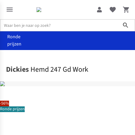
Sho
Ronde
prijzen
Kleding
Hemden
Dickies
Hemd 247 Gd Work
-56%
Ronde prijzen