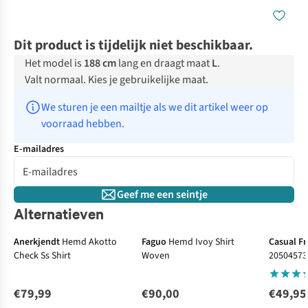
Dit product is tijdelijk niet beschikbaar.
Het model is
188 cm
lang en draagt maat
L
.
Valt normaal. Kies je gebruikelijke maat.
We sturen je een mailtje als we dit artikel weer op 
voorraad hebben.
E-mailadres
Geef me een seintje
Alternatieven
Anerkjendt
Hemd Akotto
Faguo
Hemd Ivoy Shirt
Casual Fr
Check Ss Shirt
Woven
20504573
€79,99
€90,00
€49,95