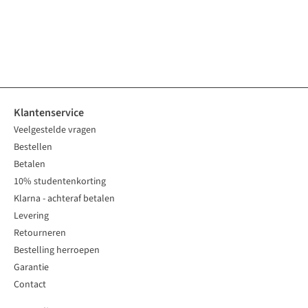
€19,00
€20,00
€19,00
€20,00
beschikbaar
1
kleur
1
kleur
1
kleur
2
kleuren
beschikbaar
beschikbaar
beschikbaar
beschikbaar
Klantenservice
Veelgestelde vragen
Bestellen
Betalen
10% studentenkorting
Klarna - achteraf betalen
Levering
Retourneren
Bestelling herroepen
Garantie
Contact