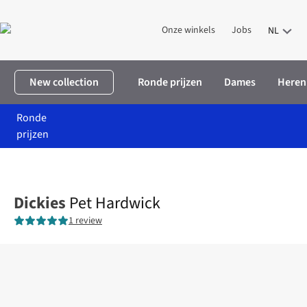
Onze winkels
Jobs
NL
New collection
Ronde prijzen
Dames
Heren
Ronde
prijzen
Home
Promoties
Pet Hardwick
Dickies
Pet Hardwick
1 review