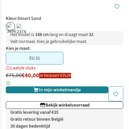
Kleur
:
Desert Sand
%
%
Het model is
188 cm
lang en draagt maat
32
.
Valt normaal. Kies je gebruikelijke maat.
Kies je maat:
EU 31
Laatste stuks
€75,00
€40,00
Je bespaart €35,00
In mijn winkelmandje
Bekijk winkelvoorraad
Gratis levering vanaf €35
Gratis retour binnen België
30 dagen bedenktijd