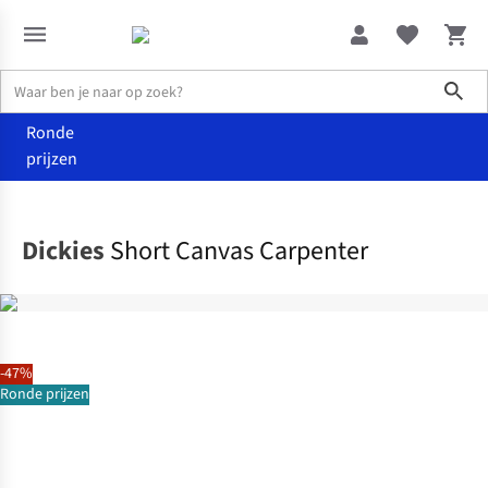
Sho
Ronde
prijzen
Kleding
Shorts
Dickies
Short Canvas Carpenter
-47%
Ronde prijzen