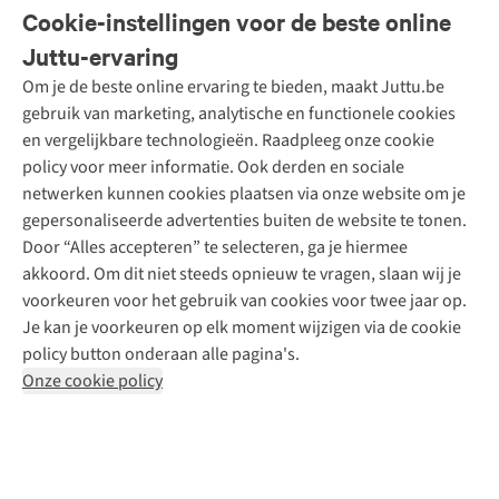
Veelgestelde vragen
Cookie-instellingen voor de beste online
Onze diensten
Bestellen
Juttu-ervaring
Betalen
Tweedehands - ReJUsed
Om je de beste online ervaring te bieden, maakt Juttu.be
Juttu
10% studentenkorting
Kledingatelier
gebruik van marketing, analytische en functionele cookies
Klarna - achteraf betalen
Personal shopping
Over ons
en vergelijkbare technologieën. Raadpleeg onze cookie
Levering
Merken
Textielbox
Juttu Friends
policy voor meer informatie. Ook derden en sociale
Retourneren
Events / workshops
Inspiratie
netwerken kunnen cookies plaatsen via onze website om je
Nathalie Vleeschouwer
Bestelling herroepen
Werken bij Juttu
gepersonaliseerde advertenties buiten de website te tonen.
Selected dames
Garantie
Meld je aan voor de nieuwsbrief
Onze winkels
Door “Alles accepteren” te selecteren, ga je hiermee
HKLiving
Contact
akkoord. Om dit niet steeds opnieuw te vragen, slaan wij je
De wereld van Juttu
Dickies
Follow us
voorkeuren voor het gebruik van cookies voor twee jaar op.
Verantwoord ondernemen
Sessùn
Je kan je voorkeuren op elk moment wijzigen via de cookie
Toegankelijkheidsverklaring
Strom
policy button onderaan alle pagina's.
O My Bag
Onze cookie policy
Revolution
Disclaimer
Privacy Policy
Algemene voorwaarden
YAS
Cookie Policy
Four Roses
Retail Concepts N.V.,
Smallandlaan 9,
2660 Hoboken