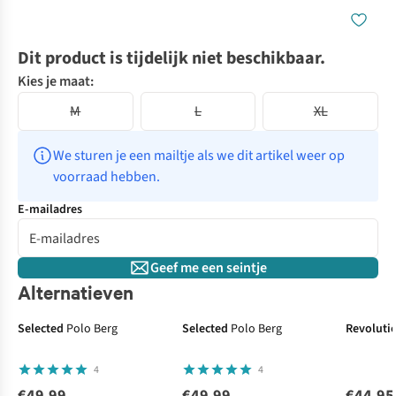
Dit product is tijdelijk niet beschikbaar.
Kies je maat:
M
L
XL
We sturen je een mailtje als we dit artikel weer op 
voorraad hebben.
E-mailadres
Geef me een seintje
Alternatieven
Selected
Polo Berg
Selected
Polo Berg
Revoluti
4
4
€49,99
€49,99
€44,95