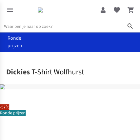
Sho
Ronde
prijzen
Kleding
T-shirts
Dickies
T-Shirt Wolfhurst
-57%
Ronde prijzen