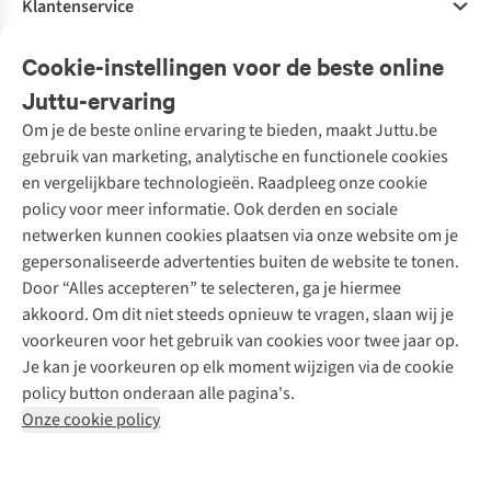
Klantenservice
Veelgestelde vragen
Cookie-instellingen voor de beste online
Onze diensten
Bestellen
Juttu-ervaring
Betalen
Tweedehands - ReJUsed
Om je de beste online ervaring te bieden, maakt Juttu.be
Juttu
10% studentenkorting
Kledingatelier
gebruik van marketing, analytische en functionele cookies
Klarna - achteraf betalen
Personal shopping
Over ons
en vergelijkbare technologieën. Raadpleeg onze cookie
Levering
Merken
Textielbox
Juttu Friends
policy voor meer informatie. Ook derden en sociale
Retourneren
Events / workshops
Inspiratie
netwerken kunnen cookies plaatsen via onze website om je
Nathalie Vleeschouwer
Bestelling herroepen
Werken bij Juttu
gepersonaliseerde advertenties buiten de website te tonen.
Selected dames
Garantie
Meld je aan voor de nieuwsbrief
Onze winkels
Door “Alles accepteren” te selecteren, ga je hiermee
HKLiving
Contact
akkoord. Om dit niet steeds opnieuw te vragen, slaan wij je
De wereld van Juttu
Dickies
Follow us
voorkeuren voor het gebruik van cookies voor twee jaar op.
Verantwoord ondernemen
Sessùn
Je kan je voorkeuren op elk moment wijzigen via de cookie
Toegankelijkheidsverklaring
Strom
policy button onderaan alle pagina's.
O My Bag
Onze cookie policy
Revolution
Disclaimer
Privacy Policy
Algemene voorwaarden
YAS
Cookie Policy
Four Roses