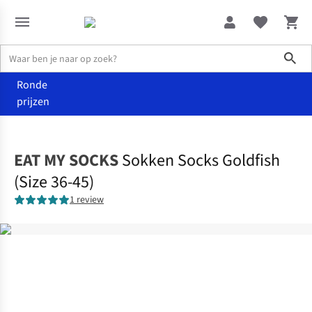
Sho
Ronde
prijzen
Accessoires
Sokken & panty's
EAT MY SOCKS
Sokken Socks Goldfish
(Size 36-45)
1 review