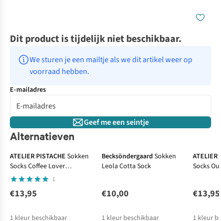
Dit product is tijdelijk niet beschikbaar.
We sturen je een mailtje als we dit artikel weer op 
voorraad hebben.
E-mailadres
Geef me een seintje
Alternatieven
ATELIER PISTACHE
Sokken
Becksöndergaard
Sokken
ATELIER 
Socks Coffee Lover
Leola Cotta Sock
Socks Ou
Embroidery Size 36-40
Size 36-4
1
€13,95
€10,00
€13,95
1
kleur beschikbaar
1
kleur beschikbaar
1
kleur b