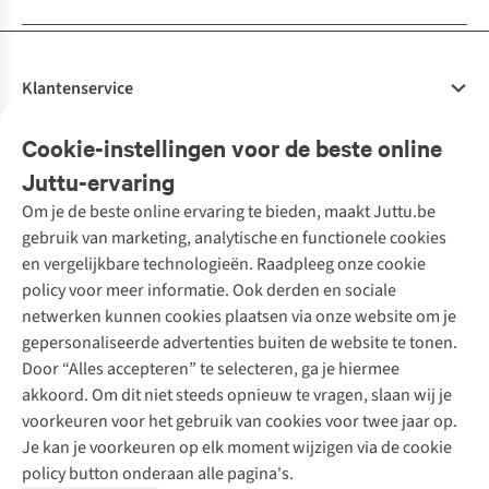
Klantenservice
Veelgestelde vragen
Cookie-instellingen voor de beste online
Onze diensten
Bestellen
Juttu-ervaring
Betalen
Tweedehands - ReJUsed
Om je de beste online ervaring te bieden, maakt Juttu.be
Juttu
10% studentenkorting
Kledingatelier
gebruik van marketing, analytische en functionele cookies
Klarna - achteraf betalen
Personal shopping
Over ons
en vergelijkbare technologieën. Raadpleeg onze cookie
Levering
Merken
Textielbox
Juttu Friends
policy voor meer informatie. Ook derden en sociale
Retourneren
Events / workshops
Inspiratie
netwerken kunnen cookies plaatsen via onze website om je
Nathalie Vleeschouwer
Bestelling herroepen
Werken bij Juttu
gepersonaliseerde advertenties buiten de website te tonen.
Selected dames
Garantie
Meld je aan voor de nieuwsbrief
Onze winkels
Door “Alles accepteren” te selecteren, ga je hiermee
HKLiving
Contact
akkoord. Om dit niet steeds opnieuw te vragen, slaan wij je
De wereld van Juttu
Dickies
Follow us
voorkeuren voor het gebruik van cookies voor twee jaar op.
Verantwoord ondernemen
Sessùn
Je kan je voorkeuren op elk moment wijzigen via de cookie
Toegankelijkheidsverklaring
Strom
policy button onderaan alle pagina's.
O My Bag