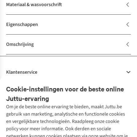
Materiaal & wasvoorschrift
Eigenschappen
Omschrijving
Klantenservice
Veelgestelde vragen
Cookie-instellingen voor de beste online
Onze diensten
Bestellen
Juttu-ervaring
Betalen
Tweedehands - ReJUsed
Om je de beste online ervaring te bieden, maakt Juttu.be
Juttu
10% studentenkorting
Kledingatelier
gebruik van marketing, analytische en functionele cookies
Klarna - achteraf betalen
Personal shopping
Over ons
en vergelijkbare technologieën. Raadpleeg onze cookie
Levering
Merken
Textielbox
Juttu Friends
policy voor meer informatie. Ook derden en sociale
Retourneren
Events / workshops
Inspiratie
netwerken kunnen cookies plaatsen via onze website om je