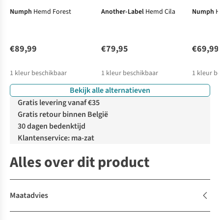
Numph
Hemd Forest
Another-Label
Hemd Cila
Numph
H
€89,99
€79,95
€69,99
1
kleur beschikbaar
1
kleur beschikbaar
1
kleur b
Bekijk alle alternatieven
Gratis levering vanaf €35
Gratis retour binnen België
30 dagen bedenktijd
Klantenservice: ma-zat
Alles over dit product
Maatadvies